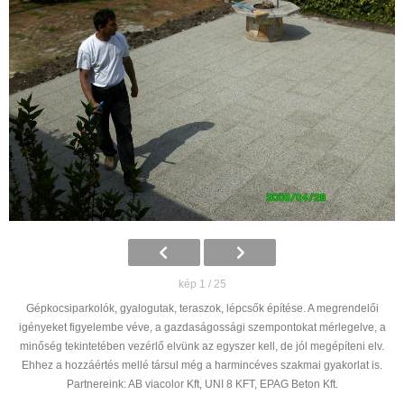
kép 1 / 25
Gépkocsiparkolók, gyalogutak, teraszok, lépcsők építése. A megrendelői
igényeket figyelembe véve, a gazdaságossági szempontokat mérlegelve, a
minőség tekintetében vezérlő elvünk az egyszer kell, de jól megépíteni elv.
Ehhez a hozzáértés mellé társul még a harmincéves szakmai gyakorlat is.
Partnereink: AB viacolor Kft, UNI 8 KFT, EPAG Beton Kft.