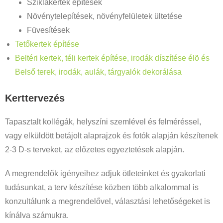
Sziklakertek építések
Növénytelepítések, növényfelületek ültetése
Füvesítések
Tetőkertek építése
Beltéri kertek, téli kertek építése, irodák díszítése élõ és
Belső terek, irodák, aulák, tárgyalók dekorálása
Kerttervezés
Tapasztalt kollégák, helyszíni szemlével és felméréssel,
vagy elküldött betájolt alaprajzok és fotók alapján készítenek
2-3 D-s terveket, az előzetes egyeztetések alapján.
A megrendelők igényeihez adjuk ötleteinket és gyakorlati
tudásunkat, a terv készítése közben több alkalommal is
konzultálunk a megrendelővel, választási lehetőségeket is
kínálva számukra.