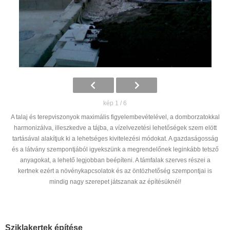
kép 1 / 6
A talaj és terepviszonyok maximális figyelembevételével, a domborzatokkal
harmonizálva, illeszkedve a tájba, a vízelvezetési lehetőségek szem elött
tartásával alakítjuk ki a lehetséges kivitelezési módokat. A gazdaságosság
és a látvány szempontjából igyekszünk a megrendelőnek leginkább tetsző
anyagokat, a lehető legjobban beépíteni. A támfalak szerves részei a
kertnek ezért a növénykapcsolatok és az öntözhetőség szempontjai is
mindig nagy szerepet játszanak az építésüknél!
Sziklakertek építése