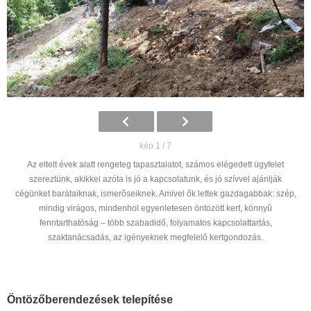
kép 1 / 7
Az eltelt évek alatt rengeteg tapasztalatot, számos elégedett ügyfelet
szereztünk, akikkel azóta is jó a kapcsolatunk, és jó szívvel ajánlják
cégünket barátaiknak, ismerõseiknek. Amivel ők lettek gazdagabbak: szép,
mindig virágos, mindenhol egyenletesen öntözött kert, könnyû
fenntarthatóság – több szabadidő, folyamatos kapcsolattartás,
szaktanácsadás, az igényeknek megfelelő kertgondozás.
Öntözőberendezések telepítése