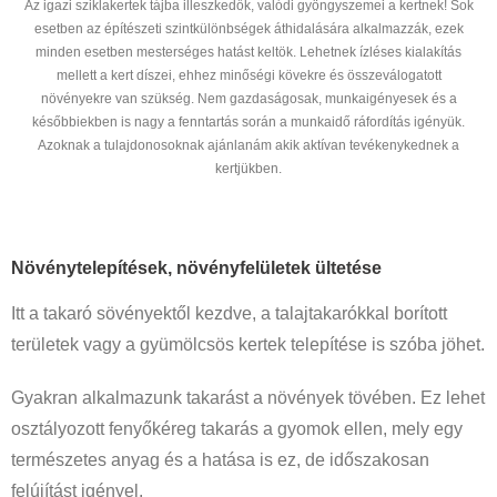
Az igazi sziklakertek tájba illeszkedők, valódi gyöngyszemei a kertnek! Sok
esetben az építészeti szintkülönbségek áthidalására alkalmazzák, ezek
minden esetben mesterséges hatást keltök. Lehetnek ízléses kialakítás
mellett a kert díszei, ehhez minőségi kövekre és összeválogatott
növényekre van szükség. Nem gazdaságosak, munkaigényesek és a
későbbiekben is nagy a fenntartás során a munkaidő ráfordítás igényük.
Azoknak a tulajdonosoknak ajánlanám akik aktívan tevékenykednek a
kertjükben.
Növénytelepítések, növényfelületek ültetése
Itt a takaró sövényektől kezdve, a talajtakarókkal borított
területek vagy a gyümölcsös kertek telepítése is szóba jöhet.
Gyakran alkalmazunk takarást a növények tövében. Ez lehet
osztályozott fenyőkéreg takarás a gyomok ellen, mely egy
természetes anyag és a hatása is ez, de időszakosan
felújítást igényel.