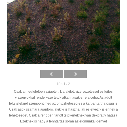
kép 1 / 2
Csak a megfelelően szigetelt, kialakított vízelvezetéssel és lejtési
viszonyokkal rendelkező tetők alkalmasak erre a célra. Az adott
feltételeknél szempont még az öntözhetőség és a karbantarthatóság is.
Csak azok számára ajánlom, akik ki is használják és élvezik is ennek a
lehetőségét. Csak a rendben tartott tetőkerteknek van dekoratív hatása!
Ezeknek is nagy a fenntartás során az élőmunka igénye!