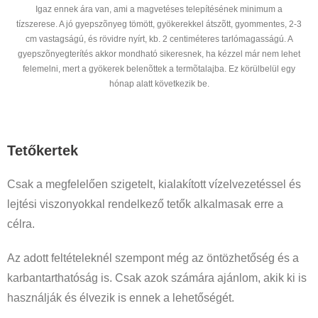
Igaz ennek ára van, ami a magvetéses telepítésének minimum a
tízszerese. A jó gyepszõnyeg tömött, gyökerekkel átszõtt, gyommentes, 2-3
cm vastagságú, és rövidre nyírt, kb. 2 centiméteres tarlómagasságú. A
gyepszõnyegterítés akkor mondható sikeresnek, ha kézzel már nem lehet
felemelni, mert a gyökerek belenõttek a termõtalajba. Ez körülbelül egy
hónap alatt következik be.
Tetőkertek
Csak a megfelelően szigetelt, kialakított vízelvezetéssel és
lejtési viszonyokkal rendelkező tetők alkalmasak erre a
célra.
Az adott feltételeknél szempont még az öntözhetőség és a
karbantarthatóság is. Csak azok számára ajánlom, akik ki is
használják és élvezik is ennek a lehetőségét.