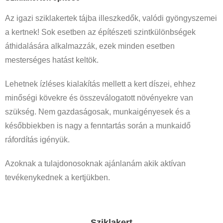
Az igazi sziklakertek tájba illeszkedők, valódi gyöngyszemei
a kertnek! Sok esetben az építészeti szintkülönbségek
áthidalására alkalmazzák, ezek minden esetben
mesterséges hatást keltök.
Lehetnek ízléses kialakítás mellett a kert díszei, ehhez
minőségi kövekre és összeválogatott növényekre van
szükség. Nem gazdaságosak, munkaigényesek és a
későbbiekben is nagy a fenntartás során a munkaidő
ráfordítás igényük.
Azoknak a tulajdonosoknak ajánlanám akik aktívan
tevékenykednek a kertjükben.
Sziklakert