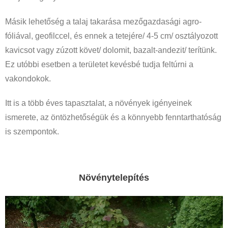
Másik lehetőség a talaj takarása mezőgazdasági agro-
fóliával, geofilccel, és ennek a tetejére/ 4-5 cm/ osztályozott
kavicsot vagy zúzott követ/ dolomit, bazalt-andezit/ terítünk.
Ez utóbbi esetben a területet kevésbé tudja feltúrni a
vakondokok.
Itt is a több éves tapasztalat, a növények igényeinek
ismerete, az öntözhetőségük és a könnyebb fenntarthatóság
is szempontok.
Növénytelepítés