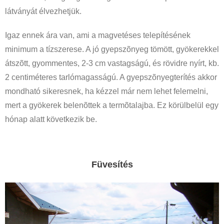
látványát élvezhetjük.
Igaz ennek ára van, ami a magvetéses telepítésének
minimum a tízszerese. A jó gyepszõnyeg tömött, gyökerekkel
átszõtt, gyommentes, 2-3 cm vastagságú, és rövidre nyírt, kb.
2 centiméteres tarlómagasságú. A gyepszõnyegterítés akkor
mondható sikeresnek, ha kézzel már nem lehet felemelni,
mert a gyökerek belenõttek a termõtalajba. Ez körülbelül egy
hónap alatt következik be.
Füvesítés