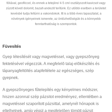
fóliával, geofilccel, és ennek a tetejére/ 4-5 cm/ osztályozott kavicsot vagy
zúzott követ/ dolomit, bazalt-andezit/ terítünk. Ez utóbbi esetben a területet
kevésbé tudja feltúrni a vakondokok. Itt is a több éves tapasztalat, a
növények igényeinek ismerete, az öntözhetőségük és a könnyebb
fenntarthatóság is szempontok.
Füvesítés
Gyep létesítését vagy magvetéssel, vagy gyepszõnyeg
fektetésével végezzük. A megfelelõ talaj-elõkészítés és
tápanyagfeltöltés alapfeltétele az egészséges, szép
gyepnek.
A gyepszõnyeges fûtelepítés egy kényelmes módszer,
hiszen azonnal szép pázsitot eredményez, ellentétben a
magvetéssel szaporított pázsittal, amelynél hónapok is
eltelhetnek, amíg végül a megfelelõen tömött pázsit