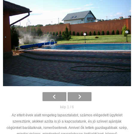
kép 1 / 6
Az eltelt évek alatt rengeteg tapasztalatot, számos elégedett ügyfelet
szereztünk, akikkel azóta is jó a kapcsolatunk, és jó szívvel ajánlják
cégünket barátaiknak, ismerõseiknek. Amivel ők lettek gazdagabbak: szép,
mindig virágos, mindenhol egyenletesen öntözött kert, könnyû