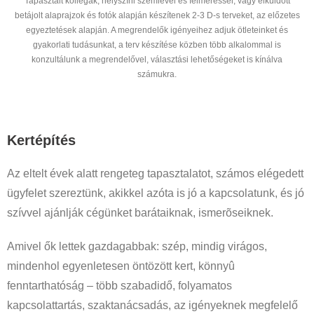
Tapasztalt kollégák, helyszíni szemlével és felméréssel, vagy elküldött
betájolt alaprajzok és fotók alapján készítenek 2-3 D-s terveket, az előzetes
egyeztetések alapján. A megrendelők igényeihez adjuk ötleteinket és
gyakorlati tudásunkat, a terv készítése közben több alkalommal is
konzultálunk a megrendelővel, választási lehetőségeket is kínálva
számukra.
Kertépítés
Az eltelt évek alatt rengeteg tapasztalatot, számos elégedett
ügyfelet szereztünk, akikkel azóta is jó a kapcsolatunk, és jó
szívvel ajánlják cégünket barátaiknak, ismerõseiknek.
Amivel ők lettek gazdagabbak: szép, mindig virágos,
mindenhol egyenletesen öntözött kert, könnyû
fenntarthatóság – több szabadidő, folyamatos
kapcsolattartás, szaktanácsadás, az igényeknek megfelelő