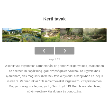
Kerti tavak
kép 1 / 3
A kertitavak folyamatos karbantartást és gondozást igényelnek, csak ebben
az esetben mutatják meg igazi szépségüket. Azoknak az ügyfeleknek
ajánlanám, akik maguk is szeretnek tevékenykedni a kertjükben és idejük
is van rá! Partnerünk az ’’Oáse” termékeket forgalmazó, vízépítészetben
Magyarországon a legnagyobb, Ganz Hydró Kft.Kerti tavak telepítése,
növényzetének kialakítása és gondozása.