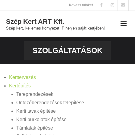
Skip
Kövess minket
to
Szép Kert ART Kft.
content
Szép kert, kellemes környezet. Pihenjen saját kertjében!
Főoldal
SZOLGÁLTATÁSOK
Szolgáltatások
Galéria
Kerttervezés
Kertépítés
Kapcsolat
Tereprendezések
Öntözőberendezések telepítése
Kerti tavak építése
Kerti burkolatok építése
Támfalak építése