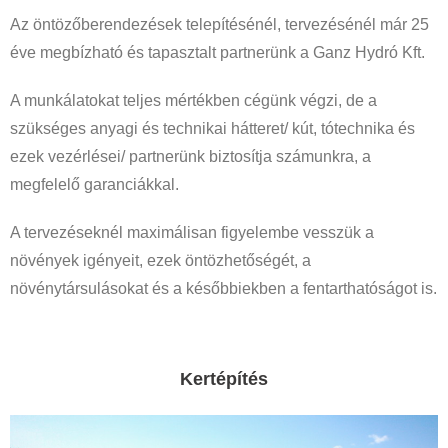
Az öntözőberendezések telepítésénél, tervezésénél már 25
éve megbízható és tapasztalt partnerünk a Ganz Hydró Kft.
A munkálatokat teljes mértékben cégünk végzi, de a
szükséges anyagi és technikai hátteret/ kút, tótechnika és
ezek vezérlései/ partnerünk biztosítja számunkra, a
megfelelő garanciákkal.
A tervezéseknél maximálisan figyelembe vesszük a
növények igényeit, ezek öntözhetőségét, a
növénytársulásokat és a későbbiekben a fentarthatóságot is.
Kertépítés