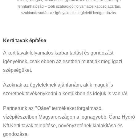
fenntarthatóság – több szabadidő, folyamatos kapcsolattartás,
szaktanácsadás, az igényeknek megfelelő kertgondozás.
Kerti tavak építése
A kertitavak folyamatos karbantartást és gondozást
igényelnek, csak ebben az esetben mutatják meg igazi
szépségüket.
Azoknak az ügyfeleknek ajánlanám, akik maguk is
szeretnek tevékenykedni a kertjükben és idejük is van rá!
Partnerünk az ’’Oáse” termékeket forgalmazó,
vízépítészetben Magyarországon a legnagyobb, Ganz Hydró
Kft.Kerti tavak telepítése, növényzetének kialakítása és
gondozása.