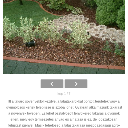
kép 1 / 7
Itt a takaró sövényektől kezdve, a talajtakarókkal borított területek vagy a
gyümölcsös kertek telepítése is szóba jöhet. Gyakran alkalmazunk takarást
a növények tövében. Ez lehet osztályozott fenyőkéreg takarás a gyomok
ellen, mely egy természetes anyag és a hatása is ez, de időszakosan
felújítást igényel. Másik lehetőség a talaj takarása mezőgazdasági agro-