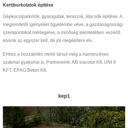
Kertiburkolatok építése
Gépkocsiparkolók, gyalogutak, teraszok, lépcsők építése. A
megrendelői igényeket figyelembe véve, a gazdaságossági
szempontokat mérlegelve, a minőség tekintetében vezérlő
elvünk az egyszer kell, de jól megépíteni elv.
Ehhez a hozzáértés mellé társul még a harmincéves
szakmai gyakorlat is. Partnereink: AB viacolor Kft, UNI 8
KFT, EPAG Beton Kft.
kep1