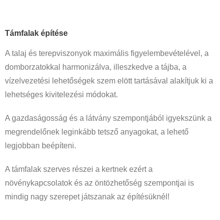
Támfal
ak építése
A talaj és terepviszonyok maximális figyelembevételével, a
domborzatokkal harmonizálva, illeszkedve a tájba, a
vízelvezetési lehetőségek szem elött tartásával alakítjuk ki a
lehetséges kivitelezési módokat.
A gazdaságosság és a látvány szempontjából igyekszünk a
megrendelőnek leginkább tetsző anyagokat, a lehető
legjobban beépíteni.
A támfalak szerves részei a kertnek ezért a
növénykapcsolatok és az öntözhetőség szempontjai is
mindig nagy szerepet játszanak az építésüknél!