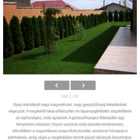
kép 1 / 26
Gyep létesítését vagy magvetéssel, vagy gyepszõnyeg fektetésével
végezzük. A megfelelõ talaj-elõkészítés és tápanyagfeltöltés alapfeltétele
az egészséges, szép gyepnek. A gyepszõnyeges fûtelepítés egy
kényelmes módszer, hiszen azonnal szép pázsitot eredményez,
ellentétben a magvetéssel szaporított pázsittal, amelynél hónapok is
eltelhetnek, amíg végül a megfelelõen tömött pázsit látványát élvezhetjük.