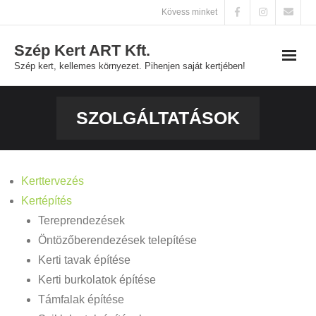
Skip
Kövess minket
to
Szép Kert ART Kft.
content
Szép kert, kellemes környezet. Pihenjen saját kertjében!
Főoldal
SZOLGÁLTATÁSOK
Szolgáltatások
Galéria
Kerttervezés
Kertépítés
Kapcsolat
Tereprendezések
Öntözőberendezések telepítése
Kerti tavak építése
Kerti burkolatok építése
Támfalak építése