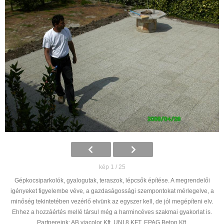
kép 1 / 25
Gépkocsiparkolók, gyalogutak, teraszok, lépcsők építése. A megrendelői
igényeket figyelembe véve, a gazdaságossági szempontokat mérlegelve, a
minőség tekintetében vezérlő elvünk az egyszer kell, de jól megépíteni elv.
Ehhez a hozzáértés mellé társul még a harmincéves szakmai gyakorlat is.
Partnereink: AB viacolor Kft, UNI 8 KFT, EPAG Beton Kft.