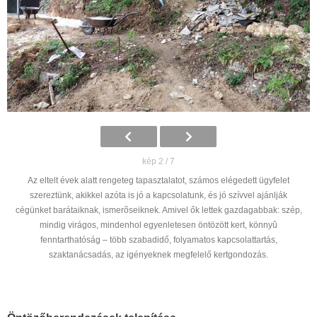
kép 2 / 7
Az eltelt évek alatt rengeteg tapasztalatot, számos elégedett ügyfelet
szereztünk, akikkel azóta is jó a kapcsolatunk, és jó szívvel ajánlják
cégünket barátaiknak, ismerõseiknek. Amivel ők lettek gazdagabbak: szép,
mindig virágos, mindenhol egyenletesen öntözött kert, könnyû
fenntarthatóság – több szabadidő, folyamatos kapcsolattartás,
szaktanácsadás, az igényeknek megfelelő kertgondozás.