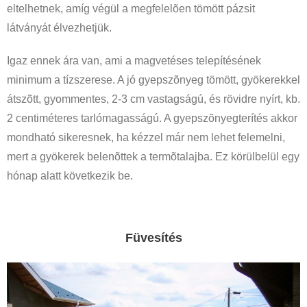
eltelhetnek, amíg végül a megfelelõen tömött pázsit
látványát élvezhetjük.
Igaz ennek ára van, ami a magvetéses telepítésének
minimum a tízszerese. A jó gyepszõnyeg tömött, gyökerekkel
átszõtt, gyommentes, 2-3 cm vastagságú, és rövidre nyírt, kb.
2 centiméteres tarlómagasságú. A gyepszõnyegterítés akkor
mondható sikeresnek, ha kézzel már nem lehet felemelni,
mert a gyökerek belenõttek a termõtalajba. Ez körülbelül egy
hónap alatt következik be.
Füvesítés