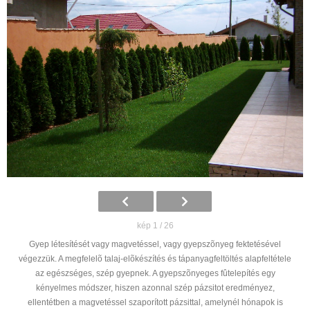
kép 1 / 26
Gyep létesítését vagy magvetéssel, vagy gyepszõnyeg fektetésével
végezzük. A megfelelõ talaj-elõkészítés és tápanyagfeltöltés alapfeltétele
az egészséges, szép gyepnek. A gyepszõnyeges fûtelepítés egy
kényelmes módszer, hiszen azonnal szép pázsitot eredményez,
ellentétben a magvetéssel szaporított pázsittal, amelynél hónapok is