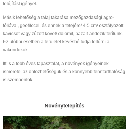
felújítást igényel.
Másik lehetőség a talaj takarása mezőgazdasági agro-
fóliával, geofilccel, és ennek a tetejére/ 4-5 cm/ osztályozott
kavicsot vagy zúzott követ/ dolomit, bazalt-andezit/ terítünk.
Ez utóbbi esetben a területet kevésbé tudja feltúrni a
vakondokok.
Itt is a több éves tapasztalat, a növények igényeinek
ismerete, az öntözhetőségük és a könnyebb fenntarthatóság
is szempontok.
Növénytelepítés