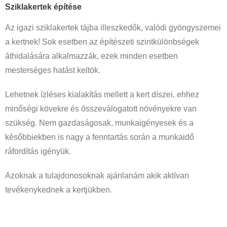
Sziklakertek építése
Az igazi sziklakertek tájba illeszkedők, valódi gyöngyszemei
a kertnek! Sok esetben az építészeti szintkülönbségek
áthidalására alkalmazzák, ezek minden esetben
mesterséges hatást keltök.
Lehetnek ízléses kialakítás mellett a kert díszei, ehhez
minőségi kövekre és összeválogatott növényekre van
szükség. Nem gazdaságosak, munkaigényesek és a
későbbiekben is nagy a fenntartás során a munkaidő
ráfordítás igényük.
Azoknak a tulajdonosoknak ajánlanám akik aktívan
tevékenykednek a kertjükben.