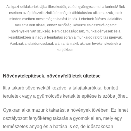
Az igazi sziklakertek tájba illeszkedők, valódi gyöngyszemei a kertnek! Sok
esetben az építészeti szintkülönbségek áthidalására alkalmazzák, ezek
minden esetben mesterséges hatást keltök. Lehetnek ízléses kialakítás
mellett a kert díszei, ehhez minőségi kövekre és összeválogatott
növényekre van szükség. Nem gazdaságosak, munkaigényesek és a
későbbiekben is nagy a fenntartás során a munkaidő ráfordítás igényük.
Azoknak a tulajdonosoknak ajánlanám akik aktívan tevékenykednek a
kertjükben.
Növénytelepítések, növényfelületek ültetése
Itt a takaró sövényektől kezdve, a talajtakarókkal borított
területek vagy a gyümölcsös kertek telepítése is szóba jöhet.
Gyakran alkalmazunk takarást a növények tövében. Ez lehet
osztályozott fenyőkéreg takarás a gyomok ellen, mely egy
természetes anyag és a hatása is ez, de időszakosan