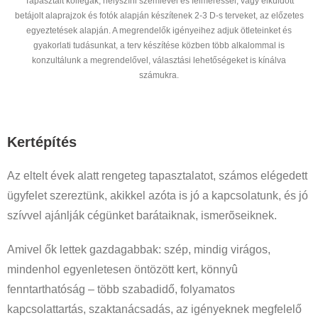
Tapasztalt kollégák, helyszíni szemlével és felméréssel, vagy elküldött
betájolt alaprajzok és fotók alapján készítenek 2-3 D-s terveket, az előzetes
egyeztetések alapján. A megrendelők igényeihez adjuk ötleteinket és
gyakorlati tudásunkat, a terv készítése közben több alkalommal is
konzultálunk a megrendelővel, választási lehetőségeket is kínálva
számukra.
Kertépítés
Az eltelt évek alatt rengeteg tapasztalatot, számos elégedett
ügyfelet szereztünk, akikkel azóta is jó a kapcsolatunk, és jó
szívvel ajánlják cégünket barátaiknak, ismerõseiknek.
Amivel ők lettek gazdagabbak: szép, mindig virágos,
mindenhol egyenletesen öntözött kert, könnyû
fenntarthatóság – több szabadidő, folyamatos
kapcsolattartás, szaktanácsadás, az igényeknek megfelelő