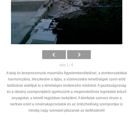
kép 1 / 6
A talaj és terepviszonyok maximális figyelembevételével, a domborzatokkal
harmonizálva, illeszkedve a tájba, a vízelvezetési lehetőségek szem elött
tartásával alakítjuk ki a lehetséges kivitelezési módokat. A gazdaságosság
és a látvány szempontjából igyekszünk a megrendelőnek leginkább tetsző
anyagokat, a lehető legjobban beépíteni. A támfalak szerves részei a
kertnek ezért a növénykapcsolatok és az öntözhetőség szempontjai is
mindig nagy szerepet játszanak az építésüknél!