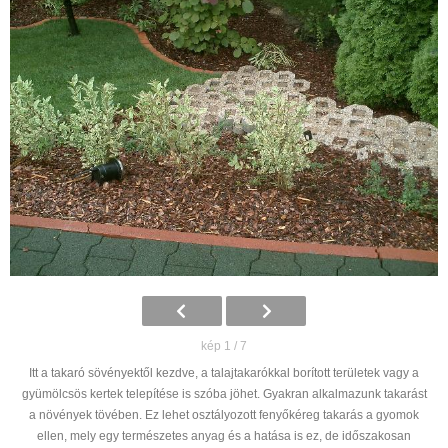
kép 1 / 7
Itt a takaró sövényektől kezdve, a talajtakarókkal borított területek vagy a
gyümölcsös kertek telepítése is szóba jöhet. Gyakran alkalmazunk takarást
a növények tövében. Ez lehet osztályozott fenyőkéreg takarás a gyomok
ellen, mely egy természetes anyag és a hatása is ez, de időszakosan