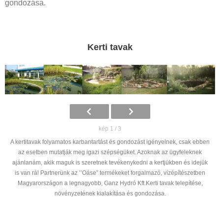
gondozása.
Kerti tavak
kép 1 / 3
A kertitavak folyamatos karbantartást és gondozást igényelnek, csak ebben
az esetben mutatják meg igazi szépségüket. Azoknak az ügyfeleknek
ajánlanám, akik maguk is szeretnek tevékenykedni a kertjükben és idejük
is van rá! Partnerünk az ’’Oáse” termékeket forgalmazó, vízépítészetben
Magyarországon a legnagyobb, Ganz Hydró Kft.Kerti tavak telepítése,
növényzetének kialakítása és gondozása.