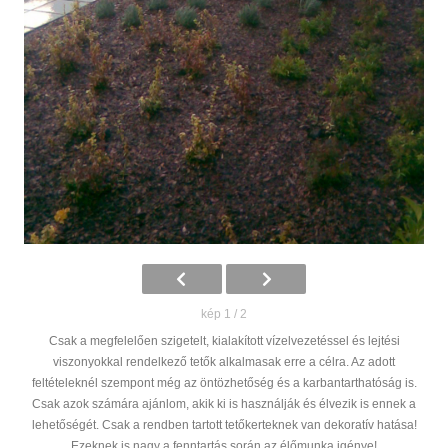
kép 1 / 2
Csak a megfelelően szigetelt, kialakított vízelvezetéssel és lejtési
viszonyokkal rendelkező tetők alkalmasak erre a célra. Az adott
feltételeknél szempont még az öntözhetőség és a karbantarthatóság is.
Csak azok számára ajánlom, akik ki is használják és élvezik is ennek a
lehetőségét. Csak a rendben tartott tetőkerteknek van dekoratív hatása!
Ezeknek is nagy a fenntartás során az élőmunka igénye!