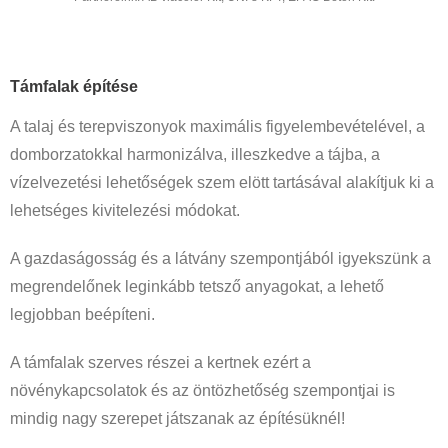
Támfal
ak építése
A talaj és terepviszonyok maximális figyelembevételével, a
domborzatokkal harmonizálva, illeszkedve a tájba, a
vízelvezetési lehetőségek szem elött tartásával alakítjuk ki a
lehetséges kivitelezési módokat.
A gazdaságosság és a látvány szempontjából igyekszünk a
megrendelőnek leginkább tetsző anyagokat, a lehető
legjobban beépíteni.
A támfalak szerves részei a kertnek ezért a
növénykapcsolatok és az öntözhetőség szempontjai is
mindig nagy szerepet játszanak az építésüknél!