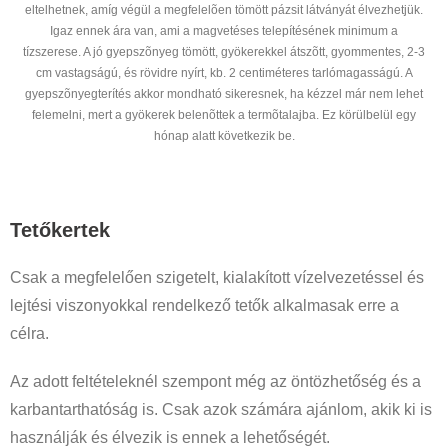
eltelhetnek, amíg végül a megfelelõen tömött pázsit látványát élvezhetjük.
Igaz ennek ára van, ami a magvetéses telepítésének minimum a
tízszerese. A jó gyepszõnyeg tömött, gyökerekkel átszõtt, gyommentes, 2-3
cm vastagságú, és rövidre nyírt, kb. 2 centiméteres tarlómagasságú. A
gyepszõnyegterítés akkor mondható sikeresnek, ha kézzel már nem lehet
felemelni, mert a gyökerek belenõttek a termõtalajba. Ez körülbelül egy
hónap alatt következik be.
Tetőkertek
Csak a megfelelően szigetelt, kialakított vízelvezetéssel és
lejtési viszonyokkal rendelkező tetők alkalmasak erre a
célra.
Az adott feltételeknél szempont még az öntözhetőség és a
karbantarthatóság is. Csak azok számára ajánlom, akik ki is
használják és élvezik is ennek a lehetőségét.