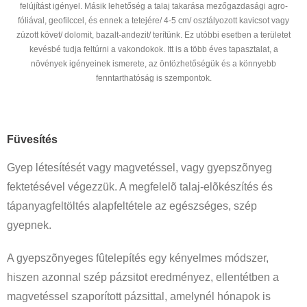
felújítást igényel. Másik lehetőség a talaj takarása mezőgazdasági agro-
fóliával, geofilccel, és ennek a tetejére/ 4-5 cm/ osztályozott kavicsot vagy
zúzott követ/ dolomit, bazalt-andezit/ terítünk. Ez utóbbi esetben a területet
kevésbé tudja feltúrni a vakondokok. Itt is a több éves tapasztalat, a
növények igényeinek ismerete, az öntözhetőségük és a könnyebb
fenntarthatóság is szempontok.
Füvesítés
Gyep létesítését vagy magvetéssel, vagy gyepszõnyeg
fektetésével végezzük. A megfelelõ talaj-elõkészítés és
tápanyagfeltöltés alapfeltétele az egészséges, szép
gyepnek.
A gyepszõnyeges fûtelepítés egy kényelmes módszer,
hiszen azonnal szép pázsitot eredményez, ellentétben a
magvetéssel szaporított pázsittal, amelynél hónapok is