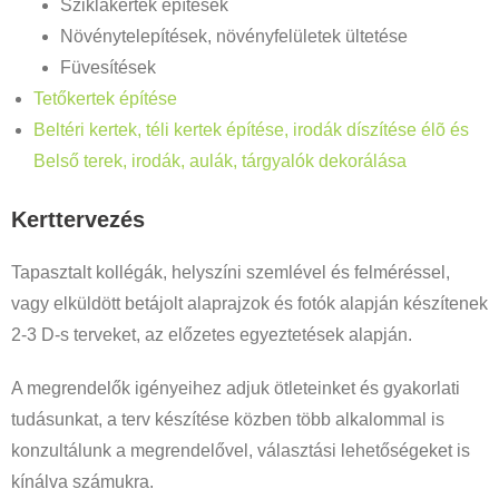
Sziklakertek építések
Növénytelepítések, növényfelületek ültetése
Füvesítések
Tetőkertek építése
Beltéri kertek, téli kertek építése, irodák díszítése élõ és
Belső terek, irodák, aulák, tárgyalók dekorálása
Kerttervezés
Tapasztalt kollégák, helyszíni szemlével és felméréssel,
vagy elküldött betájolt alaprajzok és fotók alapján készítenek
2-3 D-s terveket, az előzetes egyeztetések alapján.
A megrendelők igényeihez adjuk ötleteinket és gyakorlati
tudásunkat, a terv készítése közben több alkalommal is
konzultálunk a megrendelővel, választási lehetőségeket is
kínálva számukra.