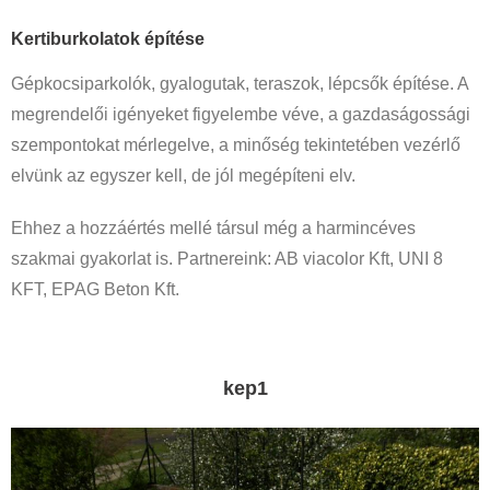
Kertiburkolatok építése
Gépkocsiparkolók, gyalogutak, teraszok, lépcsők építése. A
megrendelői igényeket figyelembe véve, a gazdaságossági
szempontokat mérlegelve, a minőség tekintetében vezérlő
elvünk az egyszer kell, de jól megépíteni elv.
Ehhez a hozzáértés mellé társul még a harmincéves
szakmai gyakorlat is. Partnereink: AB viacolor Kft, UNI 8
KFT, EPAG Beton Kft.
kep1