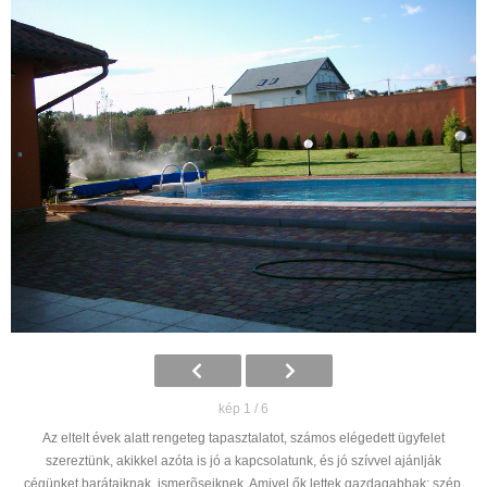
kép 1 / 6
Az eltelt évek alatt rengeteg tapasztalatot, számos elégedett ügyfelet
szereztünk, akikkel azóta is jó a kapcsolatunk, és jó szívvel ajánlják
cégünket barátaiknak, ismerõseiknek. Amivel ők lettek gazdagabbak: szép,