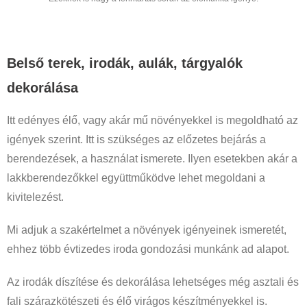
Belső terek, irodák, aulák, tárgyalók
dekorálása
Itt edényes élő, vagy akár mű növényekkel is megoldható az
igények szerint. Itt is szükséges az előzetes bejárás a
berendezések, a használat ismerete. Ilyen esetekben akár a
lakkberendezőkkel együttműködve lehet megoldani a
kivitelezést.
Mi adjuk a szakértelmet a növények igényeinek ismeretét,
ehhez több évtizedes iroda gondozási munkánk ad alapot.
Az irodák díszítése és dekorálása lehetséges még asztali és
fali szárazkötészeti és élő virágos készítményekkel is.