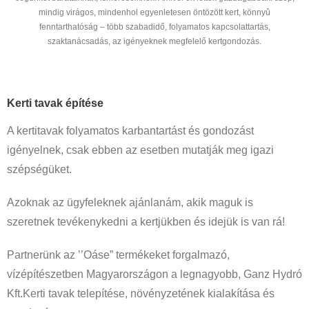
mindig virágos, mindenhol egyenletesen öntözött kert, könnyû
fenntarthatóság – több szabadidő, folyamatos kapcsolattartás,
szaktanácsadás, az igényeknek megfelelő kertgondozás.
Kerti tavak építése
A kertitavak folyamatos karbantartást és gondozást
igényelnek, csak ebben az esetben mutatják meg igazi
szépségüket.
Azoknak az ügyfeleknek ajánlanám, akik maguk is
szeretnek tevékenykedni a kertjükben és idejük is van rá!
Partnerünk az ’’Oáse” termékeket forgalmazó,
vízépítészetben Magyarországon a legnagyobb, Ganz Hydró
Kft.Kerti tavak telepítése, növényzetének kialakítása és