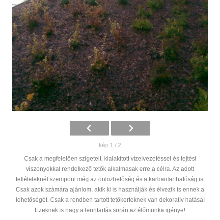
kép 1 / 2
Csak a megfelelően szigetelt, kialakított vízelvezetéssel és lejtési
viszonyokkal rendelkező tetők alkalmasak erre a célra. Az adott
feltételeknél szempont még az öntözhetőség és a karbantarthatóság is.
Csak azok számára ajánlom, akik ki is használják és élvezik is ennek a
lehetőségét. Csak a rendben tartott tetőkerteknek van dekoratív hatása!
Ezeknek is nagy a fenntartás során az élőmunka igénye!