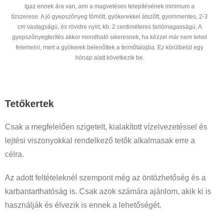
Igaz ennek ára van, ami a magvetéses telepítésének minimum a
tízszerese. A jó gyepszõnyeg tömött, gyökerekkel átszõtt, gyommentes, 2-3
cm vastagságú, és rövidre nyírt, kb. 2 centiméteres tarlómagasságú. A
gyepszõnyegterítés akkor mondható sikeresnek, ha kézzel már nem lehet
felemelni, mert a gyökerek belenõttek a termõtalajba. Ez körülbelül egy
hónap alatt következik be.
Tetőkertek
Csak a megfelelően szigetelt, kialakított vízelvezetéssel és
lejtési viszonyokkal rendelkező tetők alkalmasak erre a
célra.
Az adott feltételeknél szempont még az öntözhetőség és a
karbantarthatóság is. Csak azok számára ajánlom, akik ki is
használják és élvezik is ennek a lehetőségét.