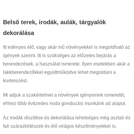
Belső terek, irodák, aulák, tárgyalók
dekorálása
Itt edényes élő, vagy akár mű növényekkel is megoldható az
igények szerint. Itt is szükséges az előzetes bejárás a
berendezések, a használat ismerete. Ilyen esetekben akár a
lakkberendezőkkel együttműködve lehet megoldani a
kivitelezést.
Mi adjuk a szakértelmet a növények igényeinek ismeretét,
ehhez több évtizedes iroda gondozási munkánk ad alapot.
Az irodák díszítése és dekorálása lehetséges még asztali és
fali szárazkötészeti és élő virágos készítményekkel is.