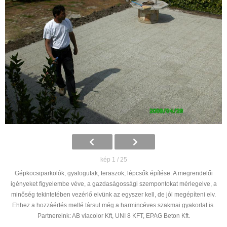
kép 1 / 25
Gépkocsiparkolók, gyalogutak, teraszok, lépcsők építése. A megrendelői
igényeket figyelembe véve, a gazdaságossági szempontokat mérlegelve, a
minőség tekintetében vezérlő elvünk az egyszer kell, de jól megépíteni elv.
Ehhez a hozzáértés mellé társul még a harmincéves szakmai gyakorlat is.
Partnereink: AB viacolor Kft, UNI 8 KFT, EPAG Beton Kft.