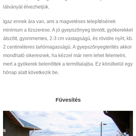
látványát élvezhetjük.
Igaz ennek ára van, ami a magvetéses telepítésének
minimum a tízszerese. A jó gyepszõnyeg tömött, gyökerekkel
átszõtt, gyommentes, 2-3 cm vastagságú, és rövidre nyírt, kb.
2 centiméteres tarlómagasságú. A gyepszõnyegterítés akkor
mondható sikeresnek, ha kézzel már nem lehet felemelni,
mert a gyökerek belenõttek a termõtalajba. Ez körülbelül egy
hónap alatt következik be.
Füvesítés