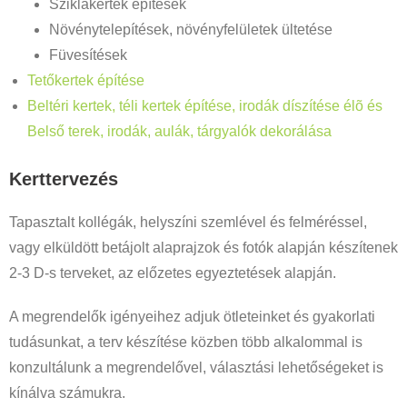
Sziklakertek építések
Növénytelepítések, növényfelületek ültetése
Füvesítések
Tetőkertek építése
Beltéri kertek, téli kertek építése, irodák díszítése élõ és
Belső terek, irodák, aulák, tárgyalók dekorálása
Kerttervezés
Tapasztalt kollégák, helyszíni szemlével és felméréssel,
vagy elküldött betájolt alaprajzok és fotók alapján készítenek
2-3 D-s terveket, az előzetes egyeztetések alapján.
A megrendelők igényeihez adjuk ötleteinket és gyakorlati
tudásunkat, a terv készítése közben több alkalommal is
konzultálunk a megrendelővel, választási lehetőségeket is
kínálva számukra.