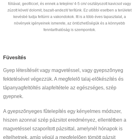
fóliával, geofilccel, és ennek a tetejére/ 4-5 cm/ osztályozott kavicsot vagy
zúzott követ/ dolomit, bazalt-andezit/ terítünk. Ez utóbbi esetben a területet
kevésbé tudja feltúrni a vakondokok. Itt is a több éves tapasztalat, a
növények igényeinek ismerete, az öntözhetőségük és a könnyebb
fenntarthatóság is szempontok.
Füvesítés
Gyep létesítését vagy magvetéssel, vagy gyepszõnyeg
fektetésével végezzük. A megfelelõ talaj-elõkészítés és
tápanyagfeltöltés alapfeltétele az egészséges, szép
gyepnek.
A gyepszõnyeges fûtelepítés egy kényelmes módszer,
hiszen azonnal szép pázsitot eredményez, ellentétben a
magvetéssel szaporított pázsittal, amelynél hónapok is
eltelhetnek, amíg végül a megfelelõen tömött pázsit