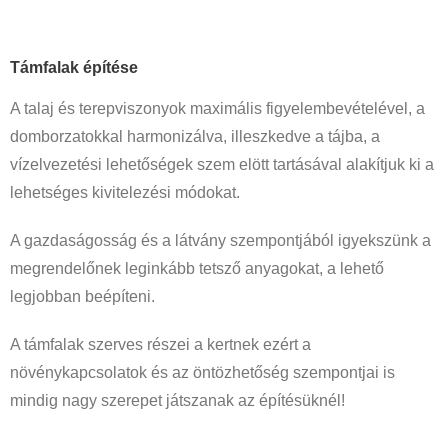
Támfal
ak építése
A talaj és terepviszonyok maximális figyelembevételével, a
domborzatokkal harmonizálva, illeszkedve a tájba, a
vízelvezetési lehetőségek szem elött tartásával alakítjuk ki a
lehetséges kivitelezési módokat.
A gazdaságosság és a látvány szempontjából igyekszünk a
megrendelőnek leginkább tetsző anyagokat, a lehető
legjobban beépíteni.
A támfalak szerves részei a kertnek ezért a
növénykapcsolatok és az öntözhetőség szempontjai is
mindig nagy szerepet játszanak az építésüknél!