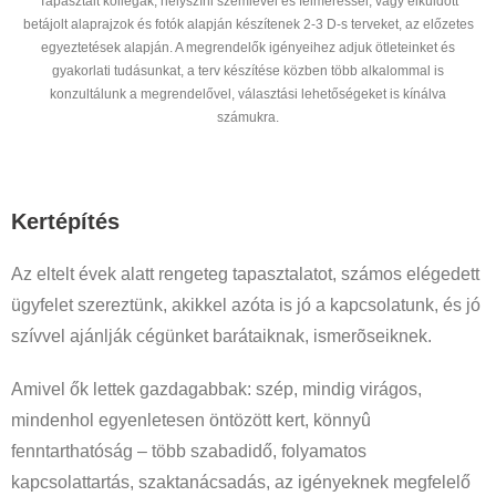
Tapasztalt kollégák, helyszíni szemlével és felméréssel, vagy elküldött
betájolt alaprajzok és fotók alapján készítenek 2-3 D-s terveket, az előzetes
egyeztetések alapján. A megrendelők igényeihez adjuk ötleteinket és
gyakorlati tudásunkat, a terv készítése közben több alkalommal is
konzultálunk a megrendelővel, választási lehetőségeket is kínálva
számukra.
Kertépítés
Az eltelt évek alatt rengeteg tapasztalatot, számos elégedett
ügyfelet szereztünk, akikkel azóta is jó a kapcsolatunk, és jó
szívvel ajánlják cégünket barátaiknak, ismerõseiknek.
Amivel ők lettek gazdagabbak: szép, mindig virágos,
mindenhol egyenletesen öntözött kert, könnyû
fenntarthatóság – több szabadidő, folyamatos
kapcsolattartás, szaktanácsadás, az igényeknek megfelelő