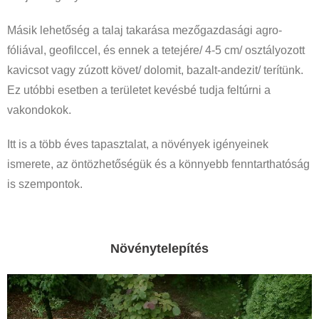
Másik lehetőség a talaj takarása mezőgazdasági agro-
fóliával, geofilccel, és ennek a tetejére/ 4-5 cm/ osztályozott
kavicsot vagy zúzott követ/ dolomit, bazalt-andezit/ terítünk.
Ez utóbbi esetben a területet kevésbé tudja feltúrni a
vakondokok.
Itt is a több éves tapasztalat, a növények igényeinek
ismerete, az öntözhetőségük és a könnyebb fenntarthatóság
is szempontok.
Növénytelepítés