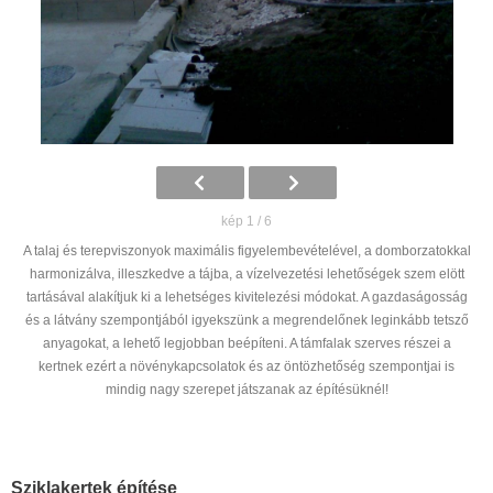
kép 1 / 6
A talaj és terepviszonyok maximális figyelembevételével, a domborzatokkal
harmonizálva, illeszkedve a tájba, a vízelvezetési lehetőségek szem elött
tartásával alakítjuk ki a lehetséges kivitelezési módokat. A gazdaságosság
és a látvány szempontjából igyekszünk a megrendelőnek leginkább tetsző
anyagokat, a lehető legjobban beépíteni. A támfalak szerves részei a
kertnek ezért a növénykapcsolatok és az öntözhetőség szempontjai is
mindig nagy szerepet játszanak az építésüknél!
Sziklakertek építése