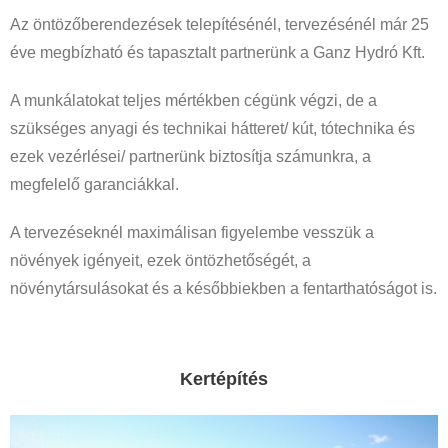
Az öntözőberendezések telepítésénél, tervezésénél már 25
éve megbízható és tapasztalt partnerünk a Ganz Hydró Kft.
A munkálatokat teljes mértékben cégünk végzi, de a
szükséges anyagi és technikai hátteret/ kút, tótechnika és
ezek vezérlései/ partnerünk biztosítja számunkra, a
megfelelő garanciákkal.
A tervezéseknél maximálisan figyelembe vesszük a
növények igényeit, ezek öntözhetőségét, a
növénytársulásokat és a későbbiekben a fentarthatóságot is.
Kertépítés