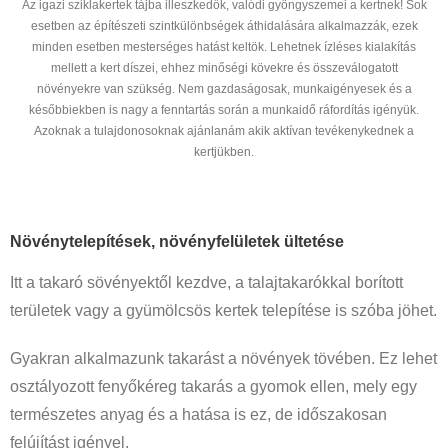
Az igazi sziklakertek tájba illeszkedők, valódi gyöngyszemei a kertnek! Sok
esetben az építészeti szintkülönbségek áthidalására alkalmazzák, ezek
minden esetben mesterséges hatást keltök. Lehetnek ízléses kialakítás
mellett a kert díszei, ehhez minőségi kövekre és összeválogatott
növényekre van szükség. Nem gazdaságosak, munkaigényesek és a
későbbiekben is nagy a fenntartás során a munkaidő ráfordítás igényük.
Azoknak a tulajdonosoknak ajánlanám akik aktívan tevékenykednek a
kertjükben.
Növénytelepítések, növényfelületek ültetése
Itt a takaró sövényektől kezdve, a talajtakarókkal borított
területek vagy a gyümölcsös kertek telepítése is szóba jöhet.
Gyakran alkalmazunk takarást a növények tövében. Ez lehet
osztályozott fenyőkéreg takarás a gyomok ellen, mely egy
természetes anyag és a hatása is ez, de időszakosan
felújítást igényel.