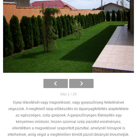
kép 1 / 26
Gyep létesítését vagy magvetéssel, vagy gyepszõnyeg fektetésével
végezzük. A megfelelõ talaj-elõkészítés és tápanyagfeltöltés alapfeltétele
az egészséges, szép gyepnek. A gyepszõnyeges fûtelepítés egy
kényelmes módszer, hiszen azonnal szép pázsitot eredményez,
ellentétben a magvetéssel szaporított pázsittal, amelynél hónapok is
eltelhetnek, amíg végül a megfelelõen tömött pázsit látványát élvezhetjük.