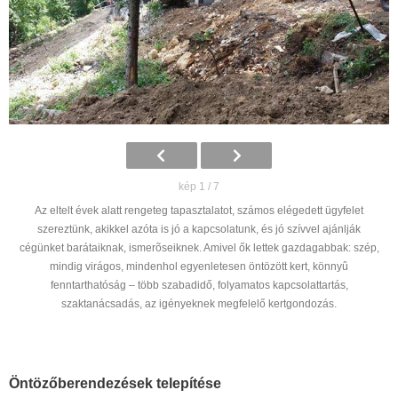
kép 1 / 7
Az eltelt évek alatt rengeteg tapasztalatot, számos elégedett ügyfelet
szereztünk, akikkel azóta is jó a kapcsolatunk, és jó szívvel ajánlják
cégünket barátaiknak, ismerõseiknek. Amivel ők lettek gazdagabbak: szép,
mindig virágos, mindenhol egyenletesen öntözött kert, könnyû
fenntarthatóság – több szabadidő, folyamatos kapcsolattartás,
szaktanácsadás, az igényeknek megfelelő kertgondozás.
Öntözőberendezések telepítése