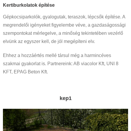
Kertiburkolatok építése
Gépkocsiparkolók, gyalogutak, teraszok, lépcsők építése. A
megrendelői igényeket figyelembe véve, a gazdaságossági
szempontokat mérlegelve, a minőség tekintetében vezérlő
elvünk az egyszer kell, de jól megépíteni elv.
Ehhez a hozzáértés mellé társul még a harmincéves
szakmai gyakorlat is. Partnereink: AB viacolor Kft, UNI 8
KFT, EPAG Beton Kft.
kep1