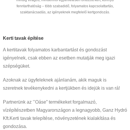
fenntarthatóság – több szabadidő, folyamatos kapcsolattartás,
szaktanácsadás, az igényeknek megfelelő kertgondozás.
Kerti tavak építése
A kertitavak folyamatos karbantartást és gondozást
igényelnek, csak ebben az esetben mutatják meg igazi
szépségüket.
Azoknak az ügyfeleknek ajánlanám, akik maguk is
szeretnek tevékenykedni a kertjükben és idejük is van rá!
Partnerünk az ’’Oáse” termékeket forgalmazó,
vízépítészetben Magyarországon a legnagyobb, Ganz Hydró
Kft.Kerti tavak telepítése, növényzetének kialakítása és
gondozása.