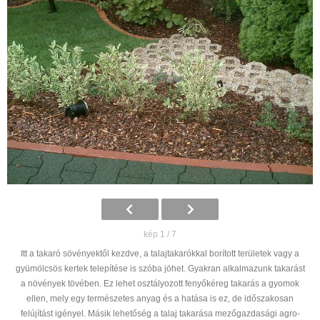
kép 1 / 7
Itt a takaró sövényektől kezdve, a talajtakarókkal borított területek vagy a
gyümölcsös kertek telepítése is szóba jöhet. Gyakran alkalmazunk takarást
a növények tövében. Ez lehet osztályozott fenyőkéreg takarás a gyomok
ellen, mely egy természetes anyag és a hatása is ez, de időszakosan
felújítást igényel. Másik lehetőség a talaj takarása mezőgazdasági agro-