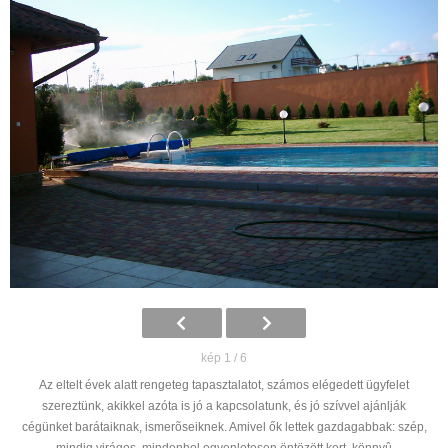
kép 1 / 6
Az eltelt évek alatt rengeteg tapasztalatot, számos elégedett ügyfelet
szereztünk, akikkel azóta is jó a kapcsolatunk, és jó szívvel ajánlják
cégünket barátaiknak, ismerõseiknek. Amivel ők lettek gazdagabbak: szép,
mindig virágos, mindenhol egyenletesen öntözött kert, könnyû