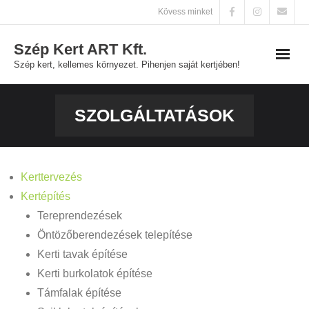
Skip
Kövess minket
to
Szép Kert ART Kft.
content
Szép kert, kellemes környezet. Pihenjen saját kertjében!
Főoldal
SZOLGÁLTATÁSOK
Szolgáltatások
Galéria
Kerttervezés
Kertépítés
Kapcsolat
Tereprendezések
Öntözőberendezések telepítése
Kerti tavak építése
Kerti burkolatok építése
Támfalak építése