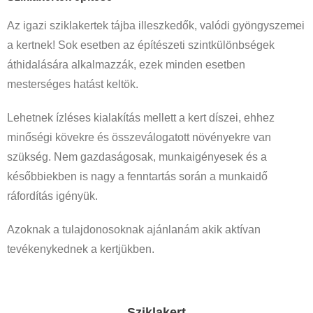
Az igazi sziklakertek tájba illeszkedők, valódi gyöngyszemei
a kertnek! Sok esetben az építészeti szintkülönbségek
áthidalására alkalmazzák, ezek minden esetben
mesterséges hatást keltök.
Lehetnek ízléses kialakítás mellett a kert díszei, ehhez
minőségi kövekre és összeválogatott növényekre van
szükség. Nem gazdaságosak, munkaigényesek és a
későbbiekben is nagy a fenntartás során a munkaidő
ráfordítás igényük.
Azoknak a tulajdonosoknak ajánlanám akik aktívan
tevékenykednek a kertjükben.
Sziklakert