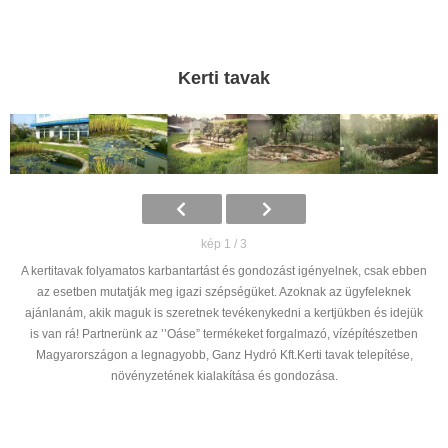
Kerti tavak
kép 1 / 3
A kertitavak folyamatos karbantartást és gondozást igényelnek, csak ebben
az esetben mutatják meg igazi szépségüket. Azoknak az ügyfeleknek
ajánlanám, akik maguk is szeretnek tevékenykedni a kertjükben és idejük
is van rá! Partnerünk az ’’Oáse” termékeket forgalmazó, vízépítészetben
Magyarországon a legnagyobb, Ganz Hydró Kft.Kerti tavak telepítése,
növényzetének kialakítása és gondozása.