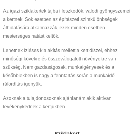
Az igazi sziklakertek tájba illeszkedők, valódi gyöngyszemei
a kertnek! Sok esetben az építészeti szintkülönbségek
áthidalására alkalmazzák, ezek minden esetben
mesterséges hatást keltök.
Lehetnek ízléses kialakítás mellett a kert díszei, ehhez
minőségi kövekre és összeválogatott növényekre van
szükség. Nem gazdaságosak, munkaigényesek és a
későbbiekben is nagy a fenntartás során a munkaidő
ráfordítás igényük.
Azoknak a tulajdonosoknak ajánlanám akik aktívan
tevékenykednek a kertjükben.
Sziklakert