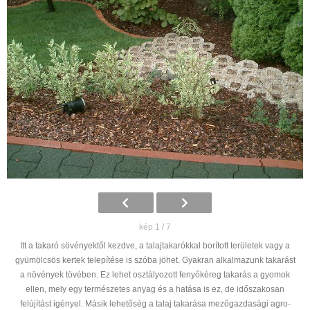
kép 1 / 7
Itt a takaró sövényektől kezdve, a talajtakarókkal borított területek vagy a
gyümölcsös kertek telepítése is szóba jöhet. Gyakran alkalmazunk takarást
a növények tövében. Ez lehet osztályozott fenyőkéreg takarás a gyomok
ellen, mely egy természetes anyag és a hatása is ez, de időszakosan
felújítást igényel. Másik lehetőség a talaj takarása mezőgazdasági agro-