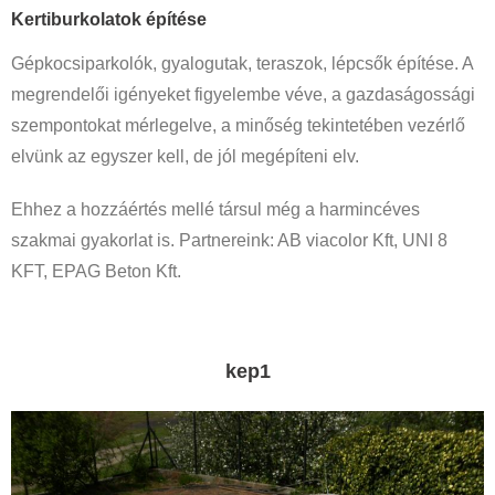
Kertiburkolatok építése
Gépkocsiparkolók, gyalogutak, teraszok, lépcsők építése. A
megrendelői igényeket figyelembe véve, a gazdaságossági
szempontokat mérlegelve, a minőség tekintetében vezérlő
elvünk az egyszer kell, de jól megépíteni elv.
Ehhez a hozzáértés mellé társul még a harmincéves
szakmai gyakorlat is. Partnereink: AB viacolor Kft, UNI 8
KFT, EPAG Beton Kft.
kep1