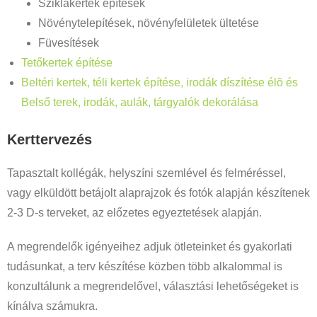
Sziklakertek építések
Növénytelepítések, növényfelületek ültetése
Füvesítések
Tetőkertek építése
Beltéri kertek, téli kertek építése, irodák díszítése élõ és
Belső terek, irodák, aulák, tárgyalók dekorálása
Kerttervezés
Tapasztalt kollégák, helyszíni szemlével és felméréssel,
vagy elküldött betájolt alaprajzok és fotók alapján készítenek
2-3 D-s terveket, az előzetes egyeztetések alapján.
A megrendelők igényeihez adjuk ötleteinket és gyakorlati
tudásunkat, a terv készítése közben több alkalommal is
konzultálunk a megrendelővel, választási lehetőségeket is
kínálva számukra.