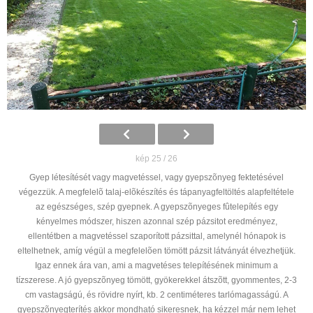
kép 25 / 26
Gyep létesítését vagy magvetéssel, vagy gyepszõnyeg fektetésével
végezzük. A megfelelõ talaj-elõkészítés és tápanyagfeltöltés alapfeltétele
az egészséges, szép gyepnek. A gyepszõnyeges fûtelepítés egy
kényelmes módszer, hiszen azonnal szép pázsitot eredményez,
ellentétben a magvetéssel szaporított pázsittal, amelynél hónapok is
eltelhetnek, amíg végül a megfelelõen tömött pázsit látványát élvezhetjük.
Igaz ennek ára van, ami a magvetéses telepítésének minimum a
tízszerese. A jó gyepszõnyeg tömött, gyökerekkel átszõtt, gyommentes, 2-3
cm vastagságú, és rövidre nyírt, kb. 2 centiméteres tarlómagasságú. A
gyepszõnyegterítés akkor mondható sikeresnek, ha kézzel már nem lehet