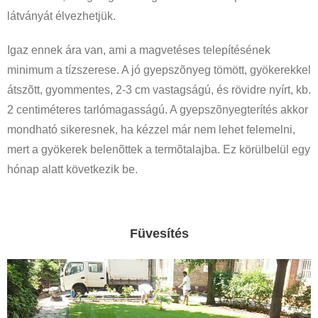
látványát élvezhetjük.
Igaz ennek ára van, ami a magvetéses telepítésének
minimum a tízszerese. A jó gyepszõnyeg tömött, gyökerekkel
átszõtt, gyommentes, 2-3 cm vastagságú, és rövidre nyírt, kb.
2 centiméteres tarlómagasságú. A gyepszõnyegterítés akkor
mondható sikeresnek, ha kézzel már nem lehet felemelni,
mert a gyökerek belenõttek a termõtalajba. Ez körülbelül egy
hónap alatt következik be.
Füvesítés