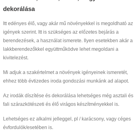
dekorálása
Itt edényes élő, vagy akár mű növényekkel is megoldható az
igények szerint. Itt is szükséges az előzetes bejárás a
berendezések, a használat ismerete. Ilyen esetekben akár a
lakkberendezőkkel együttműködve lehet megoldani a
kivitelezést.
Mi adjuk a szakértelmet a növények igényeinek ismeretét,
ehhez több évtizedes iroda gondozási munkánk ad alapot.
Az irodák díszítése és dekorálása lehetséges még asztali és
fali szárazkötészeti és élő virágos készítményekkel is.
Lehetséges ez alkalmi jelleggel, pl / karácsony, vagy céges
évfordulók/esetében is.