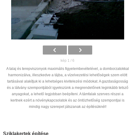
kép 1 / 6
A talaj és terepviszonyok maximális figyelembevételével, a domborzatokkal
harmonizálva, illeszkedve a tájba, a vízelvezetési lehetőségek szem elött
tartásával alakítjuk ki a lehetséges kivitelezési módokat. A gazdaságosság
és a látvány szempontjából igyekszünk a megrendelőnek leginkább tetsző
anyagokat, a lehető legjobban beépíteni. A támfalak szerves részei a
kertnek ezért a növénykapcsolatok és az öntözhetőség szempontjai is
mindig nagy szerepet játszanak az építésüknél!
Sziklakertek építése