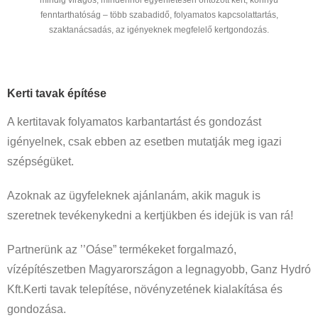
fenntarthatóság – több szabadidő, folyamatos kapcsolattartás,
szaktanácsadás, az igényeknek megfelelő kertgondozás.
Kerti tavak építése
A kertitavak folyamatos karbantartást és gondozást
igényelnek, csak ebben az esetben mutatják meg igazi
szépségüket.
Azoknak az ügyfeleknek ajánlanám, akik maguk is
szeretnek tevékenykedni a kertjükben és idejük is van rá!
Partnerünk az ’’Oáse” termékeket forgalmazó,
vízépítészetben Magyarországon a legnagyobb, Ganz Hydró
Kft.Kerti tavak telepítése, növényzetének kialakítása és
gondozása.