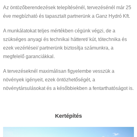
Az öntözőberendezések telepítésénél, tervezésénél már 25
éve megbízható és tapasztalt partnerünk a Ganz Hydró Kft.
A munkálatokat teljes mértékben cégünk végzi, de a
szükséges anyagi és technikai hátteret/ kút, tótechnika és
ezek vezérlései/ partnerünk biztosítja számunkra, a
megfelelő garanciákkal.
A tervezéseknél maximálisan figyelembe vesszük a
növények igényeit, ezek öntözhetőségét, a
növénytársulásokat és a későbbiekben a fentarthatóságot is.
Kertépítés