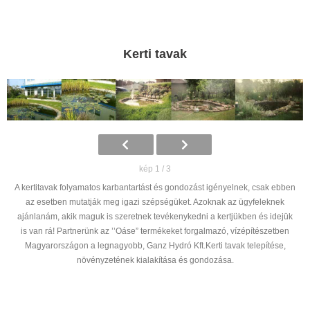
Kerti tavak
kép 1 / 3
A kertitavak folyamatos karbantartást és gondozást igényelnek, csak ebben
az esetben mutatják meg igazi szépségüket. Azoknak az ügyfeleknek
ajánlanám, akik maguk is szeretnek tevékenykedni a kertjükben és idejük
is van rá! Partnerünk az ’’Oáse” termékeket forgalmazó, vízépítészetben
Magyarországon a legnagyobb, Ganz Hydró Kft.Kerti tavak telepítése,
növényzetének kialakítása és gondozása.