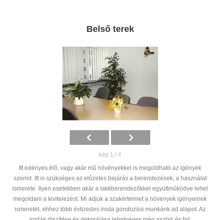
Belső terek
kép 1 / 4
Itt edényes élő, vagy akár mű növényekkel is megoldható az igények
szerint. Itt is szükséges az előzetes bejárás a berendezések, a használat
ismerete. Ilyen esetekben akár a lakkberendezőkkel együttműködve lehet
megoldani a kivitelezést. Mi adjuk a szakértelmet a növények igényeinek
ismeretét, ehhez több évtizedes iroda gondozási munkánk ad alapot. Az
irodák díszítése és dekorálása lehetséges még asztali és fali