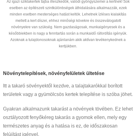
Az igazi sziklakertek tájba illeszkedők, valódi gyöngyszemei a kertnek! Sok
esetben az építészeti szintkülönbségek áthidalására alkalmazzák, ezek
minden esetben mesterséges hatást keltök. Lehetnek ízléses kialakítás
mellett a kert díszei, ehhez minőségi kövekre és összeválogatott
növényekre van szükség. Nem gazdaságosak, munkaigényesek és a
későbbiekben is nagy a fenntartás során a munkaidő ráfordítás igényük.
Azoknak a tulajdonosoknak ajánlanám akik aktívan tevékenykednek a
kertjükben.
Növénytelepítések, növényfelületek ültetése
Itt a takaró sövényektől kezdve, a talajtakarókkal borított
területek vagy a gyümölcsös kertek telepítése is szóba jöhet.
Gyakran alkalmazunk takarást a növények tövében. Ez lehet
osztályozott fenyőkéreg takarás a gyomok ellen, mely egy
természetes anyag és a hatása is ez, de időszakosan
felújítást igényel.