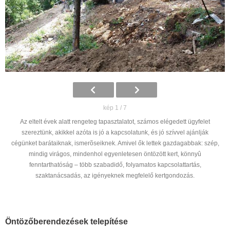
kép 1 / 7
Az eltelt évek alatt rengeteg tapasztalatot, számos elégedett ügyfelet
szereztünk, akikkel azóta is jó a kapcsolatunk, és jó szívvel ajánlják
cégünket barátaiknak, ismerõseiknek. Amivel ők lettek gazdagabbak: szép,
mindig virágos, mindenhol egyenletesen öntözött kert, könnyû
fenntarthatóság – több szabadidő, folyamatos kapcsolattartás,
szaktanácsadás, az igényeknek megfelelő kertgondozás.
Öntözőberendezések telepítése