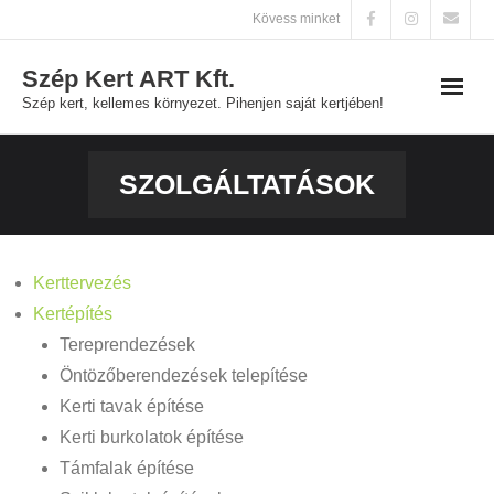
Skip
Kövess minket
to
Szép Kert ART Kft.
content
Szép kert, kellemes környezet. Pihenjen saját kertjében!
Főoldal
SZOLGÁLTATÁSOK
Szolgáltatások
Galéria
Kerttervezés
Kertépítés
Kapcsolat
Tereprendezések
Öntözőberendezések telepítése
Kerti tavak építése
Kerti burkolatok építése
Támfalak építése