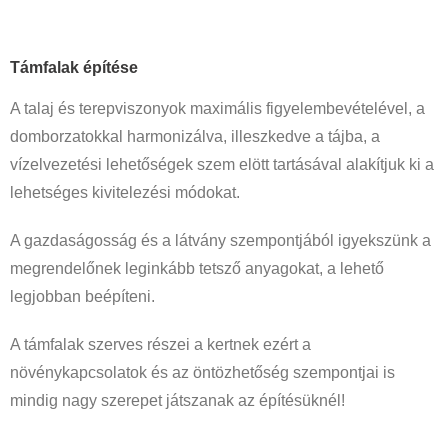
Támfal
ak építése
A talaj és terepviszonyok maximális figyelembevételével, a
domborzatokkal harmonizálva, illeszkedve a tájba, a
vízelvezetési lehetőségek szem elött tartásával alakítjuk ki a
lehetséges kivitelezési módokat.
A gazdaságosság és a látvány szempontjából igyekszünk a
megrendelőnek leginkább tetsző anyagokat, a lehető
legjobban beépíteni.
A támfalak szerves részei a kertnek ezért a
növénykapcsolatok és az öntözhetőség szempontjai is
mindig nagy szerepet játszanak az építésüknél!