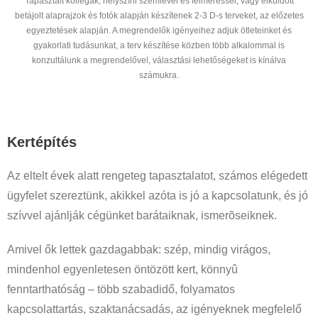
Tapasztalt kollégák, helyszíni szemlével és felméréssel, vagy elküldött
betájolt alaprajzok és fotók alapján készítenek 2-3 D-s terveket, az előzetes
egyeztetések alapján. A megrendelők igényeihez adjuk ötleteinket és
gyakorlati tudásunkat, a terv készítése közben több alkalommal is
konzultálunk a megrendelővel, választási lehetőségeket is kínálva
számukra.
Kertépítés
Az eltelt évek alatt rengeteg tapasztalatot, számos elégedett
ügyfelet szereztünk, akikkel azóta is jó a kapcsolatunk, és jó
szívvel ajánlják cégünket barátaiknak, ismerõseiknek.
Amivel ők lettek gazdagabbak: szép, mindig virágos,
mindenhol egyenletesen öntözött kert, könnyû
fenntarthatóság – több szabadidő, folyamatos
kapcsolattartás, szaktanácsadás, az igényeknek megfelelő