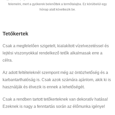
felemelni, mert a gyökerek belenõttek a termõtalajba. Ez körülbelül egy
hónap alatt következik be.
Tetőkertek
Csak a megfelelően szigetelt, kialakított vízelvezetéssel és
lejtési viszonyokkal rendelkező tetők alkalmasak erre a
célra.
Az adott feltételeknél szempont még az öntözhetőség és a
karbantarthatóság is. Csak azok számára ajánlom, akik ki is
használják és élvezik is ennek a lehetőségét.
Csak a rendben tartott tetőkerteknek van dekoratív hatása!
Ezeknek is nagy a fenntartás során az élőmunka igénye!