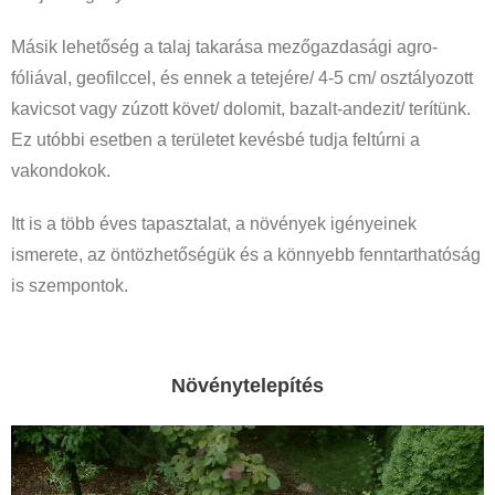
Másik lehetőség a talaj takarása mezőgazdasági agro-
fóliával, geofilccel, és ennek a tetejére/ 4-5 cm/ osztályozott
kavicsot vagy zúzott követ/ dolomit, bazalt-andezit/ terítünk.
Ez utóbbi esetben a területet kevésbé tudja feltúrni a
vakondokok.
Itt is a több éves tapasztalat, a növények igényeinek
ismerete, az öntözhetőségük és a könnyebb fenntarthatóság
is szempontok.
Növénytelepítés