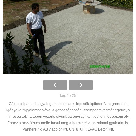
kép 1 / 25
Gépkocsiparkolók, gyalogutak, teraszok, lépcsők építése. A megrendelői
igényeket figyelembe véve, a gazdaságossági szempontokat mérlegelve, a
minőség tekintetében vezérlő elvünk az egyszer kell, de jól megépíteni elv.
Ehhez a hozzáértés mellé társul még a harmincéves szakmai gyakorlat is.
Partnereink: AB viacolor Kft, UNI 8 KFT, EPAG Beton Kft.