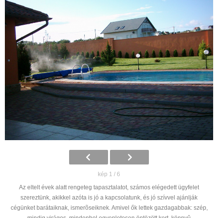
kép 1 / 6
Az eltelt évek alatt rengeteg tapasztalatot, számos elégedett ügyfelet
szereztünk, akikkel azóta is jó a kapcsolatunk, és jó szívvel ajánlják
cégünket barátaiknak, ismerõseiknek. Amivel ők lettek gazdagabbak: szép,
mindig virágos, mindenhol egyenletesen öntözött kert, könnyû