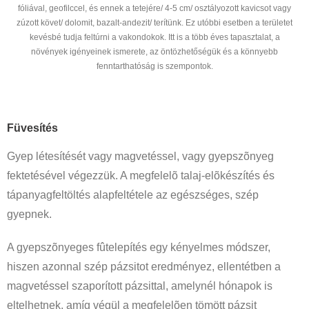
fóliával, geofilccel, és ennek a tetejére/ 4-5 cm/ osztályozott kavicsot vagy
zúzott követ/ dolomit, bazalt-andezit/ terítünk. Ez utóbbi esetben a területet
kevésbé tudja feltúrni a vakondokok. Itt is a több éves tapasztalat, a
növények igényeinek ismerete, az öntözhetőségük és a könnyebb
fenntarthatóság is szempontok.
Füvesítés
Gyep létesítését vagy magvetéssel, vagy gyepszõnyeg
fektetésével végezzük. A megfelelõ talaj-elõkészítés és
tápanyagfeltöltés alapfeltétele az egészséges, szép
gyepnek.
A gyepszõnyeges fûtelepítés egy kényelmes módszer,
hiszen azonnal szép pázsitot eredményez, ellentétben a
magvetéssel szaporított pázsittal, amelynél hónapok is
eltelhetnek, amíg végül a megfelelõen tömött pázsit