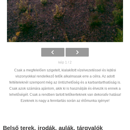
kép 1 / 2
Csak a megfelelően szigetelt, kialakított vízelvezetéssel és lejtési
viszonyokkal rendelkező tetők alkalmasak erre a célra. Az adott
feltételeknél szempont még az öntözhetőség és a karbantarthatóság is.
Csak azok számára ajánlom, akik ki is használják és élvezik is ennek a
lehetőségét. Csak a rendben tartott tetőkerteknek van dekoratív hatása!
Ezeknek is nagy a fenntartás során az élőmunka igénye!
Belső terek, irodák, aulák, tárgyalók