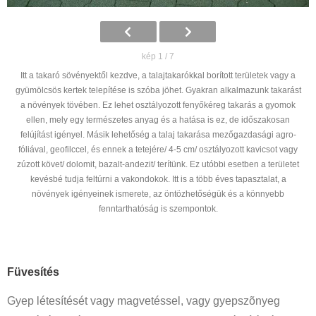
kép 1 / 7
Itt a takaró sövényektől kezdve, a talajtakarókkal borított területek vagy a
gyümölcsös kertek telepítése is szóba jöhet. Gyakran alkalmazunk takarást
a növények tövében. Ez lehet osztályozott fenyőkéreg takarás a gyomok
ellen, mely egy természetes anyag és a hatása is ez, de időszakosan
felújítást igényel. Másik lehetőség a talaj takarása mezőgazdasági agro-
fóliával, geofilccel, és ennek a tetejére/ 4-5 cm/ osztályozott kavicsot vagy
zúzott követ/ dolomit, bazalt-andezit/ terítünk. Ez utóbbi esetben a területet
kevésbé tudja feltúrni a vakondokok. Itt is a több éves tapasztalat, a
növények igényeinek ismerete, az öntözhetőségük és a könnyebb
fenntarthatóság is szempontok.
Füvesítés
Gyep létesítését vagy magvetéssel, vagy gyepszõnyeg