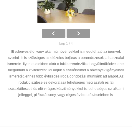
kép 1 / 4
Itt edényes élő, vagy akár mű növényekkel is megoldható az igények
szerint. Itt is szükséges az előzetes bejárás a berendezések, a használat
ismerete. Ilyen esetekben akár a lakkberendezőkkel együttműködve lehet
megoldani a kivitelezést. Mi adjuk a szakértelmet a növények igényeinek
ismeretét, ehhez több évtizedes iroda gondozási munkánk ad alapot. Az
irodák díszítése és dekorálása lehetséges még asztali és fali
szárazkötészeti és élő virágos készítményekkel is. Lehetséges ez alkalmi
jelleggel, pl / karácsony, vagy céges évfordulók/esetében is.