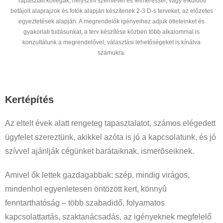
Tapasztalt kollégák, helyszíni szemlével és felméréssel, vagy elküldött
betájolt alaprajzok és fotók alapján készítenek 2-3 D-s terveket, az előzetes
egyeztetések alapján. A megrendelők igényeihez adjuk ötleteinket és
gyakorlati tudásunkat, a terv készítése közben több alkalommal is
konzultálunk a megrendelővel, választási lehetőségeket is kínálva
számukra.
Kertépítés
Az eltelt évek alatt rengeteg tapasztalatot, számos elégedett
ügyfelet szereztünk, akikkel azóta is jó a kapcsolatunk, és jó
szívvel ajánlják cégünket barátaiknak, ismerõseiknek.
Amivel ők lettek gazdagabbak: szép, mindig virágos,
mindenhol egyenletesen öntözött kert, könnyû
fenntarthatóság – több szabadidő, folyamatos
kapcsolattartás, szaktanácsadás, az igényeknek megfelelő