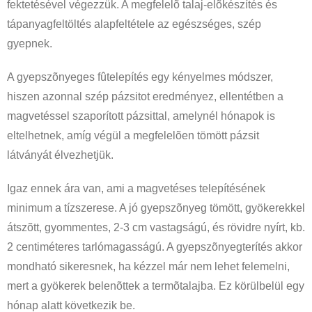
fektetésével végezzük. A megfelelõ talaj-elõkészítés és
tápanyagfeltöltés alapfeltétele az egészséges, szép
gyepnek.
A gyepszõnyeges fûtelepítés egy kényelmes módszer,
hiszen azonnal szép pázsitot eredményez, ellentétben a
magvetéssel szaporított pázsittal, amelynél hónapok is
eltelhetnek, amíg végül a megfelelõen tömött pázsit
látványát élvezhetjük.
Igaz ennek ára van, ami a magvetéses telepítésének
minimum a tízszerese. A jó gyepszõnyeg tömött, gyökerekkel
átszõtt, gyommentes, 2-3 cm vastagságú, és rövidre nyírt, kb.
2 centiméteres tarlómagasságú. A gyepszõnyegterítés akkor
mondható sikeresnek, ha kézzel már nem lehet felemelni,
mert a gyökerek belenõttek a termõtalajba. Ez körülbelül egy
hónap alatt következik be.