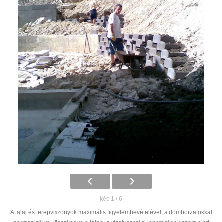
kép 1 / 6
A talaj és terepviszonyok maximális figyelembevételével, a domborzatokkal