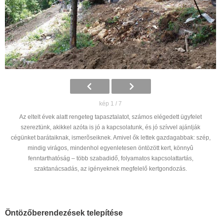
kép 1 / 7
Az eltelt évek alatt rengeteg tapasztalatot, számos elégedett ügyfelet
szereztünk, akikkel azóta is jó a kapcsolatunk, és jó szívvel ajánlják
cégünket barátaiknak, ismerõseiknek. Amivel ők lettek gazdagabbak: szép,
mindig virágos, mindenhol egyenletesen öntözött kert, könnyû
fenntarthatóság – több szabadidő, folyamatos kapcsolattartás,
szaktanácsadás, az igényeknek megfelelő kertgondozás.
Öntözőberendezések telepítése