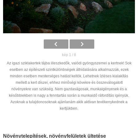
kép 1 / 8
Az igazi sziklakertek tájba illeszkedők, valódi gyöngyszemei a kertnek! Sok
esetben az építészeti szintkülönbségek áthidalására alkalmazzák, ezek
minden esetben mesterséges hatást keltök. Lehetnek ízléses kialakítás
mellett a kert díszei, ehhez minőségi kövekre és összeválogatott
növényekre van szükség. Nem gazdaságosak, munkaigényesek és a
későbbiekben is nagy a fenntartás során a munkaidő ráfordítás igényük.
Azoknak a tulajdonosoknak ajánlanám akik aktívan tevékenykednek a
kertjükben.
Növénytelepítések, növényfelületek ültetése