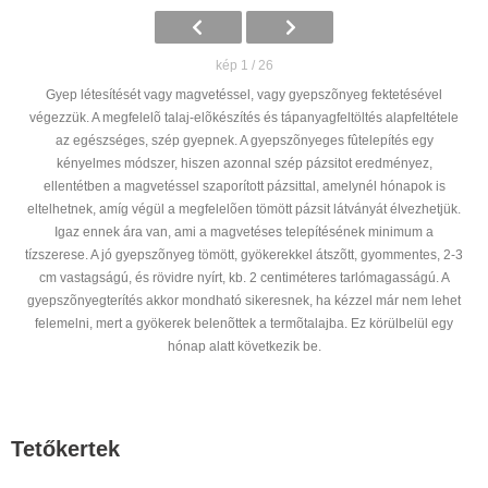
kép 1 / 26
Gyep létesítését vagy magvetéssel, vagy gyepszõnyeg fektetésével
végezzük. A megfelelõ talaj-elõkészítés és tápanyagfeltöltés alapfeltétele
az egészséges, szép gyepnek. A gyepszõnyeges fûtelepítés egy
kényelmes módszer, hiszen azonnal szép pázsitot eredményez,
ellentétben a magvetéssel szaporított pázsittal, amelynél hónapok is
eltelhetnek, amíg végül a megfelelõen tömött pázsit látványát élvezhetjük.
Igaz ennek ára van, ami a magvetéses telepítésének minimum a
tízszerese. A jó gyepszõnyeg tömött, gyökerekkel átszõtt, gyommentes, 2-3
cm vastagságú, és rövidre nyírt, kb. 2 centiméteres tarlómagasságú. A
gyepszõnyegterítés akkor mondható sikeresnek, ha kézzel már nem lehet
felemelni, mert a gyökerek belenõttek a termõtalajba. Ez körülbelül egy
hónap alatt következik be.
Tetőkertek