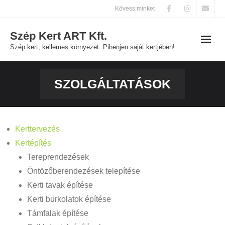
Skip
Kövess minket
to
Szép Kert ART Kft.
content
Szép kert, kellemes környezet. Pihenjen saját kertjében!
Főoldal
SZOLGÁLTATÁSOK
Szolgáltatások
Galéria
Kerttervezés
Kertépítés
Kapcsolat
Tereprendezések
Öntözőberendezések telepítése
Kerti tavak építése
Kerti burkolatok építése
Támfalak építése