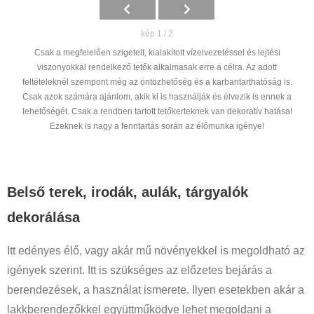
kép 1 / 2
Csak a megfelelően szigetelt, kialakított vízelvezetéssel és lejtési
viszonyokkal rendelkező tetők alkalmasak erre a célra. Az adott
feltételeknél szempont még az öntözhetőség és a karbantarthatóság is.
Csak azok számára ajánlom, akik ki is használják és élvezik is ennek a
lehetőségét. Csak a rendben tartott tetőkerteknek van dekoratív hatása!
Ezeknek is nagy a fenntartás során az élőmunka igénye!
Belső terek, irodák, aulák, tárgyalók
dekorálása
Itt edényes élő, vagy akár mű növényekkel is megoldható az
igények szerint. Itt is szükséges az előzetes bejárás a
berendezések, a használat ismerete. Ilyen esetekben akár a
lakkberendezőkkel együttműködve lehet megoldani a