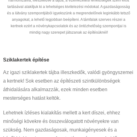
harmonizálva, illeszkedve a tájba, a vízelvezetési lehetőségek szem elött
tartásával alakítjuk ki a lehetséges kivitelezési módokat. A gazdaságosság
és a látvány szempontjából igyekszünk a megrendelőnek leginkább tetsző
anyagokat, a lehető legjobban beépíteni. A támfalak szerves részei a
kertnek ezért a növénykapcsolatok és az öntözhetőség szempontjai is
mindig nagy szerepet játszanak az építésüknél!
Sziklakertek építése
Az igazi sziklakertek tájba illeszkedők, valódi gyöngyszemei
a kertnek! Sok esetben az építészeti szintkülönbségek
áthidalására alkalmazzák, ezek minden esetben
mesterséges hatást keltök.
Lehetnek ízléses kialakítás mellett a kert díszei, ehhez
minőségi kövekre és összeválogatott növényekre van
szükség. Nem gazdaságosak, munkaigényesek és a