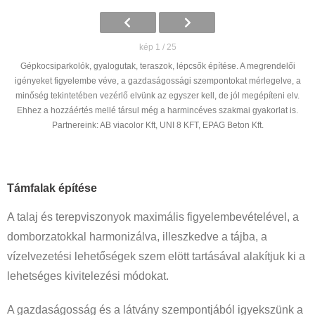
kép 1 / 25
Gépkocsiparkolók, gyalogutak, teraszok, lépcsők építése. A megrendelői
igényeket figyelembe véve, a gazdaságossági szempontokat mérlegelve, a
minőség tekintetében vezérlő elvünk az egyszer kell, de jól megépíteni elv.
Ehhez a hozzáértés mellé társul még a harmincéves szakmai gyakorlat is.
Partnereink: AB viacolor Kft, UNI 8 KFT, EPAG Beton Kft.
Támfal
ak építése
A talaj és terepviszonyok maximális figyelembevételével, a
domborzatokkal harmonizálva, illeszkedve a tájba, a
vízelvezetési lehetőségek szem elött tartásával alakítjuk ki a
lehetséges kivitelezési módokat.
A gazdaságosság és a látvány szempontjából igyekszünk a