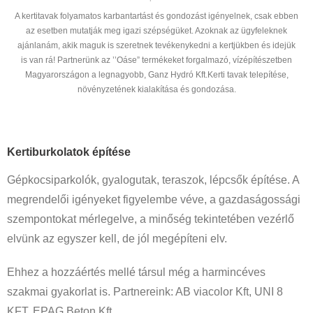
A kertitavak folyamatos karbantartást és gondozást igényelnek, csak ebben
az esetben mutatják meg igazi szépségüket. Azoknak az ügyfeleknek
ajánlanám, akik maguk is szeretnek tevékenykedni a kertjükben és idejük
is van rá! Partnerünk az ’’Oáse” termékeket forgalmazó, vízépítészetben
Magyarországon a legnagyobb, Ganz Hydró Kft.Kerti tavak telepítése,
növényzetének kialakítása és gondozása.
Kertiburkolatok építése
Gépkocsiparkolók, gyalogutak, teraszok, lépcsők építése. A
megrendelői igényeket figyelembe véve, a gazdaságossági
szempontokat mérlegelve, a minőség tekintetében vezérlő
elvünk az egyszer kell, de jól megépíteni elv.
Ehhez a hozzáértés mellé társul még a harmincéves
szakmai gyakorlat is. Partnereink: AB viacolor Kft, UNI 8
KFT, EPAG Beton Kft.