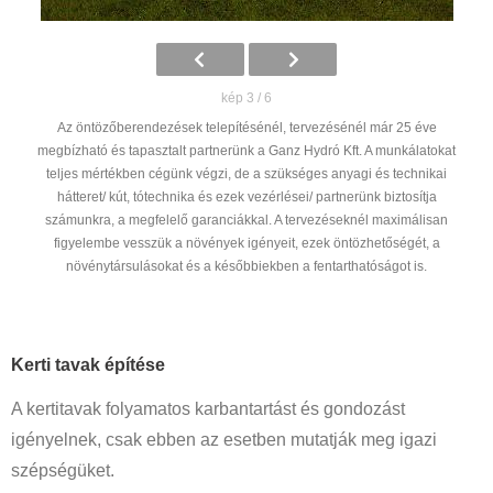
kép 3 / 6
Az öntözőberendezések telepítésénél, tervezésénél már 25 éve
megbízható és tapasztalt partnerünk a Ganz Hydró Kft. A munkálatokat
teljes mértékben cégünk végzi, de a szükséges anyagi és technikai
hátteret/ kút, tótechnika és ezek vezérlései/ partnerünk biztosítja
számunkra, a megfelelő garanciákkal. A tervezéseknél maximálisan
figyelembe vesszük a növények igényeit, ezek öntözhetőségét, a
növénytársulásokat és a későbbiekben a fentarthatóságot is.
Kerti tavak építése
A kertitavak folyamatos karbantartást és gondozást
igényelnek, csak ebben az esetben mutatják meg igazi
szépségüket.