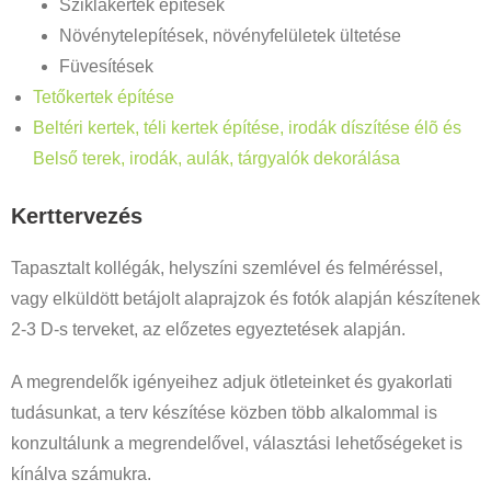
Sziklakertek építések
Növénytelepítések, növényfelületek ültetése
Füvesítések
Tetőkertek építése
Beltéri kertek, téli kertek építése, irodák díszítése élõ és
Belső terek, irodák, aulák, tárgyalók dekorálása
Kerttervezés
Tapasztalt kollégák, helyszíni szemlével és felméréssel,
vagy elküldött betájolt alaprajzok és fotók alapján készítenek
2-3 D-s terveket, az előzetes egyeztetések alapján.
A megrendelők igényeihez adjuk ötleteinket és gyakorlati
tudásunkat, a terv készítése közben több alkalommal is
konzultálunk a megrendelővel, választási lehetőségeket is
kínálva számukra.