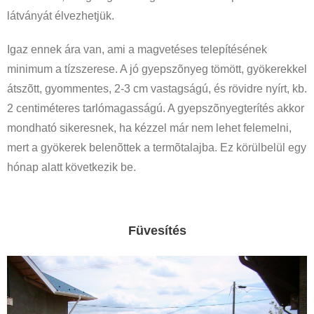
látványát élvezhetjük.
Igaz ennek ára van, ami a magvetéses telepítésének
minimum a tízszerese. A jó gyepszõnyeg tömött, gyökerekkel
átszõtt, gyommentes, 2-3 cm vastagságú, és rövidre nyírt, kb.
2 centiméteres tarlómagasságú. A gyepszõnyegterítés akkor
mondható sikeresnek, ha kézzel már nem lehet felemelni,
mert a gyökerek belenõttek a termõtalajba. Ez körülbelül egy
hónap alatt következik be.
Füvesítés