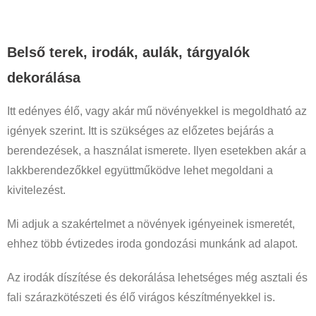
Belső terek, irodák, aulák, tárgyalók
dekorálása
Itt edényes élő, vagy akár mű növényekkel is megoldható az
igények szerint. Itt is szükséges az előzetes bejárás a
berendezések, a használat ismerete. Ilyen esetekben akár a
lakkberendezőkkel együttműködve lehet megoldani a
kivitelezést.
Mi adjuk a szakértelmet a növények igényeinek ismeretét,
ehhez több évtizedes iroda gondozási munkánk ad alapot.
Az irodák díszítése és dekorálása lehetséges még asztali és
fali szárazkötészeti és élő virágos készítményekkel is.