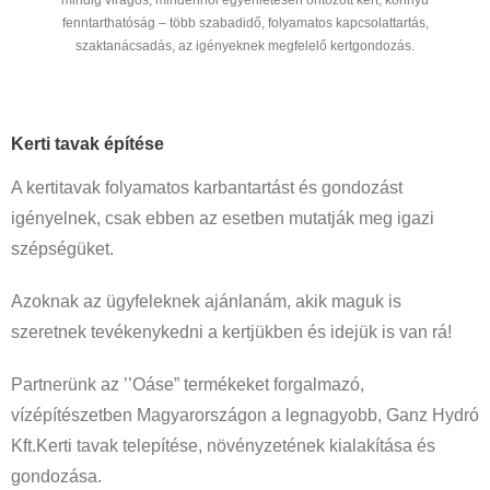
fenntarthatóság – több szabadidő, folyamatos kapcsolattartás,
szaktanácsadás, az igényeknek megfelelő kertgondozás.
Kerti tavak építése
A kertitavak folyamatos karbantartást és gondozást
igényelnek, csak ebben az esetben mutatják meg igazi
szépségüket.
Azoknak az ügyfeleknek ajánlanám, akik maguk is
szeretnek tevékenykedni a kertjükben és idejük is van rá!
Partnerünk az ’’Oáse” termékeket forgalmazó,
vízépítészetben Magyarországon a legnagyobb, Ganz Hydró
Kft.Kerti tavak telepítése, növényzetének kialakítása és
gondozása.