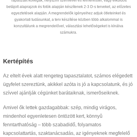
Tapasztalt kollégák, helyszíni szemlével és felméréssel, vagy elküldött
betájolt alaprajzok és fotók alapján készítenek 2-3 D-s terveket, az előzetes
egyeztetések alapján. A megrendelők igényeihez adjuk ötleteinket és
gyakorlati tudásunkat, a terv készítése közben több alkalommal is
konzultálunk a megrendelővel, választási lehetőségeket is kínálva
számukra.
Kertépítés
Az eltelt évek alatt rengeteg tapasztalatot, számos elégedett
ügyfelet szereztünk, akikkel azóta is jó a kapcsolatunk, és jó
szívvel ajánlják cégünket barátaiknak, ismerõseiknek.
Amivel ők lettek gazdagabbak: szép, mindig virágos,
mindenhol egyenletesen öntözött kert, könnyû
fenntarthatóság – több szabadidő, folyamatos
kapcsolattartás, szaktanácsadás, az igényeknek megfelelő