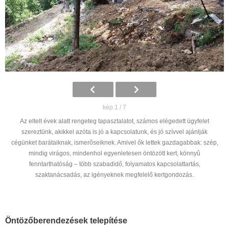
kép 1 / 7
Az eltelt évek alatt rengeteg tapasztalatot, számos elégedett ügyfelet
szereztünk, akikkel azóta is jó a kapcsolatunk, és jó szívvel ajánlják
cégünket barátaiknak, ismerõseiknek. Amivel ők lettek gazdagabbak: szép,
mindig virágos, mindenhol egyenletesen öntözött kert, könnyû
fenntarthatóság – több szabadidő, folyamatos kapcsolattartás,
szaktanácsadás, az igényeknek megfelelő kertgondozás.
Öntözőberendezések telepítése