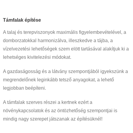
Támfal
ak építése
A talaj és terepviszonyok maximális figyelembevételével, a
domborzatokkal harmonizálva, illeszkedve a tájba, a
vízelvezetési lehetőségek szem elött tartásával alakítjuk ki a
lehetséges kivitelezési módokat.
A gazdaságosság és a látvány szempontjából igyekszünk a
megrendelőnek leginkább tetsző anyagokat, a lehető
legjobban beépíteni.
A támfalak szerves részei a kertnek ezért a
növénykapcsolatok és az öntözhetőség szempontjai is
mindig nagy szerepet játszanak az építésüknél!