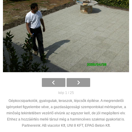
kép 1 / 25
Gépkocsiparkolók, gyalogutak, teraszok, lépcsők építése. A megrendelői
igényeket figyelembe véve, a gazdaságossági szempontokat mérlegelve, a
minőség tekintetében vezérlő elvünk az egyszer kell, de jól megépíteni elv.
Ehhez a hozzáértés mellé társul még a harmincéves szakmai gyakorlat is.
Partnereink: AB viacolor Kft, UNI 8 KFT, EPAG Beton Kft.