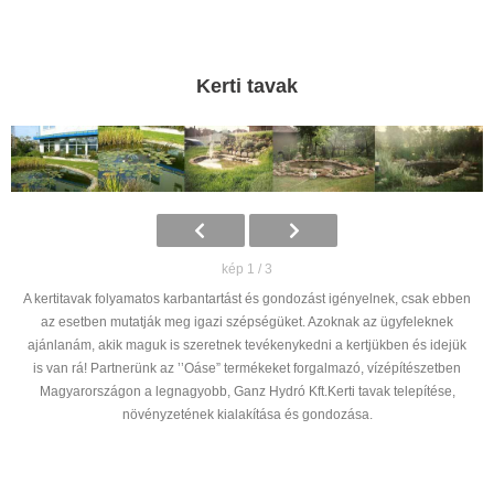
Kerti tavak
kép 1 / 3
A kertitavak folyamatos karbantartást és gondozást igényelnek, csak ebben
az esetben mutatják meg igazi szépségüket. Azoknak az ügyfeleknek
ajánlanám, akik maguk is szeretnek tevékenykedni a kertjükben és idejük
is van rá! Partnerünk az ’’Oáse” termékeket forgalmazó, vízépítészetben
Magyarországon a legnagyobb, Ganz Hydró Kft.Kerti tavak telepítése,
növényzetének kialakítása és gondozása.