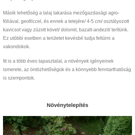
Másik lehetőség a talaj takarása mezőgazdasági agro-
fóliával, geofilccel, és ennek a tetejére/ 4-5 cm/ osztályozott
kavicsot vagy zúzott követ/ dolomit, bazalt-andezit/ terítünk.
Ez utóbbi esetben a területet kevésbé tudja feltúrni a
vakondokok.
Itt is a több éves tapasztalat, a növények igényeinek
ismerete, az öntözhetőségük és a könnyebb fenntarthatóság
is szempontok.
Növénytelepítés