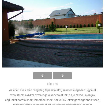
kép 1 / 6
Az eltelt évek alatt rengeteg tapasztalatot, számos elégedett ügyfelet
szereztünk, akikkel azóta is jó a kapcsolatunk, és jó szívvel ajánlják
cégünket barátaiknak, ismerõseiknek. Amivel ők lettek gazdagabbak: szép,
mindig virágos, mindenhol egyenletesen öntözött kert, könnyû