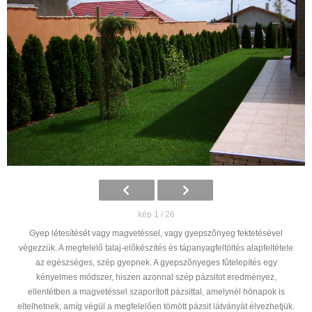
kép 1 / 26
Gyep létesítését vagy magvetéssel, vagy gyepszõnyeg fektetésével
végezzük. A megfelelõ talaj-elõkészítés és tápanyagfeltöltés alapfeltétele
az egészséges, szép gyepnek. A gyepszõnyeges fûtelepítés egy
kényelmes módszer, hiszen azonnal szép pázsitot eredményez,
ellentétben a magvetéssel szaporított pázsittal, amelynél hónapok is
eltelhetnek, amíg végül a megfelelõen tömött pázsit látványát élvezhetjük.