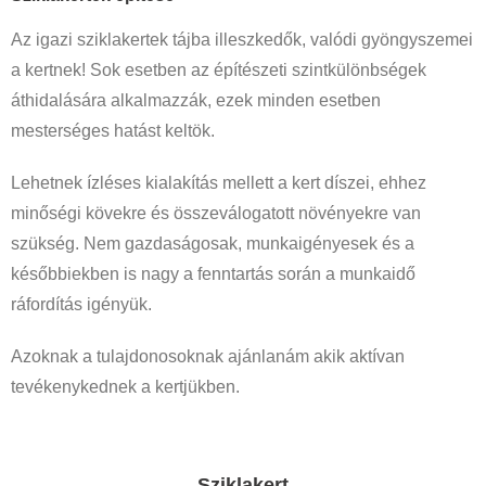
Az igazi sziklakertek tájba illeszkedők, valódi gyöngyszemei
a kertnek! Sok esetben az építészeti szintkülönbségek
áthidalására alkalmazzák, ezek minden esetben
mesterséges hatást keltök.
Lehetnek ízléses kialakítás mellett a kert díszei, ehhez
minőségi kövekre és összeválogatott növényekre van
szükség. Nem gazdaságosak, munkaigényesek és a
későbbiekben is nagy a fenntartás során a munkaidő
ráfordítás igényük.
Azoknak a tulajdonosoknak ajánlanám akik aktívan
tevékenykednek a kertjükben.
Sziklakert