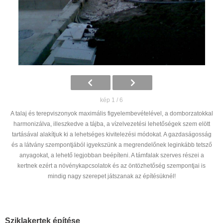
kép 1 / 6
A talaj és terepviszonyok maximális figyelembevételével, a domborzatokkal
harmonizálva, illeszkedve a tájba, a vízelvezetési lehetőségek szem elött
tartásával alakítjuk ki a lehetséges kivitelezési módokat. A gazdaságosság
és a látvány szempontjából igyekszünk a megrendelőnek leginkább tetsző
anyagokat, a lehető legjobban beépíteni. A támfalak szerves részei a
kertnek ezért a növénykapcsolatok és az öntözhetőség szempontjai is
mindig nagy szerepet játszanak az építésüknél!
Sziklakertek építése