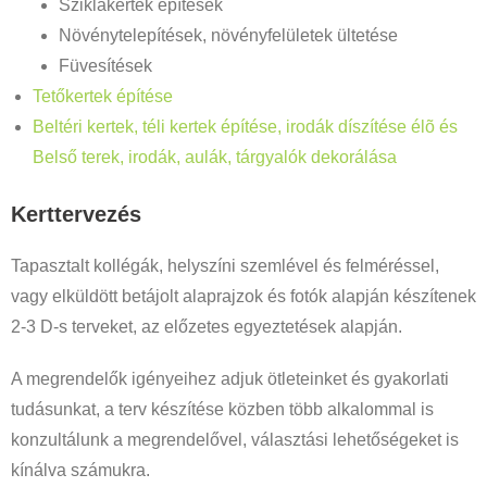
Sziklakertek építések
Növénytelepítések, növényfelületek ültetése
Füvesítések
Tetőkertek építése
Beltéri kertek, téli kertek építése, irodák díszítése élõ és
Belső terek, irodák, aulák, tárgyalók dekorálása
Kerttervezés
Tapasztalt kollégák, helyszíni szemlével és felméréssel,
vagy elküldött betájolt alaprajzok és fotók alapján készítenek
2-3 D-s terveket, az előzetes egyeztetések alapján.
A megrendelők igényeihez adjuk ötleteinket és gyakorlati
tudásunkat, a terv készítése közben több alkalommal is
konzultálunk a megrendelővel, választási lehetőségeket is
kínálva számukra.