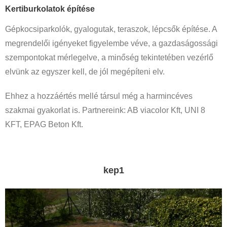
Kertiburkolatok építése
Gépkocsiparkolók, gyalogutak, teraszok, lépcsők építése. A
megrendelői igényeket figyelembe véve, a gazdaságossági
szempontokat mérlegelve, a minőség tekintetében vezérlő
elvünk az egyszer kell, de jól megépíteni elv.
Ehhez a hozzáértés mellé társul még a harmincéves
szakmai gyakorlat is. Partnereink: AB viacolor Kft, UNI 8
KFT, EPAG Beton Kft.
kep1