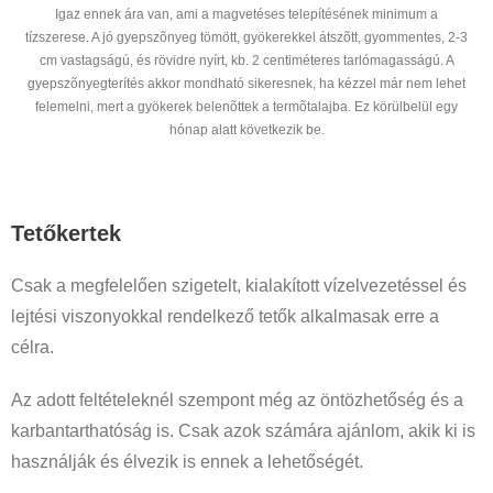
Igaz ennek ára van, ami a magvetéses telepítésének minimum a
tízszerese. A jó gyepszõnyeg tömött, gyökerekkel átszõtt, gyommentes, 2-3
cm vastagságú, és rövidre nyírt, kb. 2 centiméteres tarlómagasságú. A
gyepszõnyegterítés akkor mondható sikeresnek, ha kézzel már nem lehet
felemelni, mert a gyökerek belenõttek a termõtalajba. Ez körülbelül egy
hónap alatt következik be.
Tetőkertek
Csak a megfelelően szigetelt, kialakított vízelvezetéssel és
lejtési viszonyokkal rendelkező tetők alkalmasak erre a
célra.
Az adott feltételeknél szempont még az öntözhetőség és a
karbantarthatóság is. Csak azok számára ajánlom, akik ki is
használják és élvezik is ennek a lehetőségét.