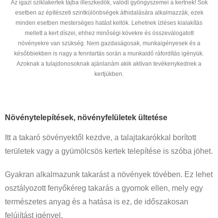
Az igazi sziklakertek tájba illeszkedők, valódi gyöngyszemei a kertnek! Sok
esetben az építészeti szintkülönbségek áthidalására alkalmazzák, ezek
minden esetben mesterséges hatást keltök. Lehetnek ízléses kialakítás
mellett a kert díszei, ehhez minőségi kövekre és összeválogatott
növényekre van szükség. Nem gazdaságosak, munkaigényesek és a
későbbiekben is nagy a fenntartás során a munkaidő ráfordítás igényük.
Azoknak a tulajdonosoknak ajánlanám akik aktívan tevékenykednek a
kertjükben.
Növénytelepítések, növényfelületek ültetése
Itt a takaró sövényektől kezdve, a talajtakarókkal borított
területek vagy a gyümölcsös kertek telepítése is szóba jöhet.
Gyakran alkalmazunk takarást a növények tövében. Ez lehet
osztályozott fenyőkéreg takarás a gyomok ellen, mely egy
természetes anyag és a hatása is ez, de időszakosan
felújítást igényel.