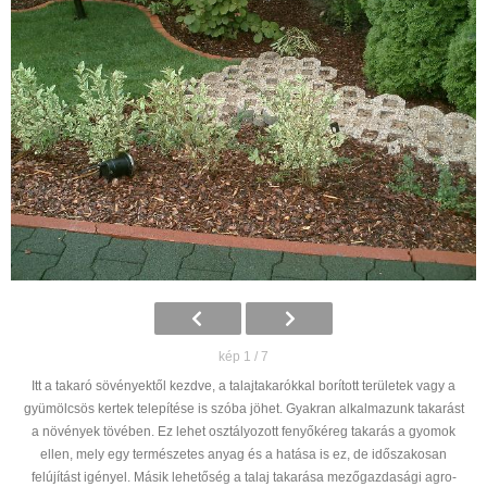
kép 1 / 7
Itt a takaró sövényektől kezdve, a talajtakarókkal borított területek vagy a
gyümölcsös kertek telepítése is szóba jöhet. Gyakran alkalmazunk takarást
a növények tövében. Ez lehet osztályozott fenyőkéreg takarás a gyomok
ellen, mely egy természetes anyag és a hatása is ez, de időszakosan
felújítást igényel. Másik lehetőség a talaj takarása mezőgazdasági agro-