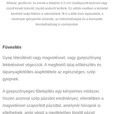
fóliával, geofilccel, és ennek a tetejére/ 4-5 cm/ osztályozott kavicsot vagy
zúzott követ/ dolomit, bazalt-andezit/ terítünk. Ez utóbbi esetben a területet
kevésbé tudja feltúrni a vakondokok. Itt is a több éves tapasztalat, a
növények igényeinek ismerete, az öntözhetőségük és a könnyebb
fenntarthatóság is szempontok.
Füvesítés
Gyep létesítését vagy magvetéssel, vagy gyepszõnyeg
fektetésével végezzük. A megfelelõ talaj-elõkészítés és
tápanyagfeltöltés alapfeltétele az egészséges, szép
gyepnek.
A gyepszõnyeges fûtelepítés egy kényelmes módszer,
hiszen azonnal szép pázsitot eredményez, ellentétben a
magvetéssel szaporított pázsittal, amelynél hónapok is
eltelhetnek, amíg végül a megfelelõen tömött pázsit