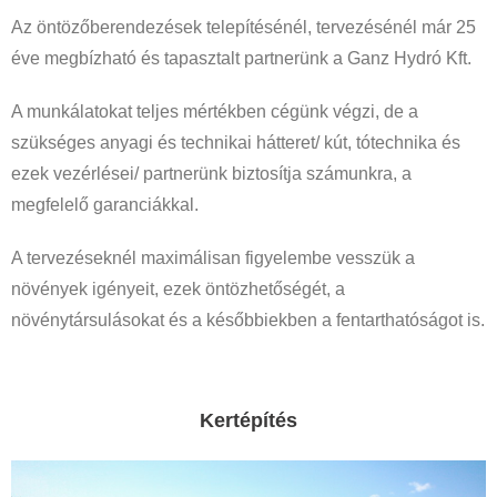
Az öntözőberendezések telepítésénél, tervezésénél már 25
éve megbízható és tapasztalt partnerünk a Ganz Hydró Kft.
A munkálatokat teljes mértékben cégünk végzi, de a
szükséges anyagi és technikai hátteret/ kút, tótechnika és
ezek vezérlései/ partnerünk biztosítja számunkra, a
megfelelő garanciákkal.
A tervezéseknél maximálisan figyelembe vesszük a
növények igényeit, ezek öntözhetőségét, a
növénytársulásokat és a későbbiekben a fentarthatóságot is.
Kertépítés