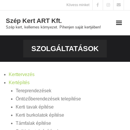
Skip
Kövess minket
to
Szép Kert ART Kft.
content
Szép kert, kellemes környezet. Pihenjen saját kertjében!
Főoldal
SZOLGÁLTATÁSOK
Szolgáltatások
Galéria
Kerttervezés
Kertépítés
Kapcsolat
Tereprendezések
Öntözőberendezések telepítése
Kerti tavak építése
Kerti burkolatok építése
Támfalak építése