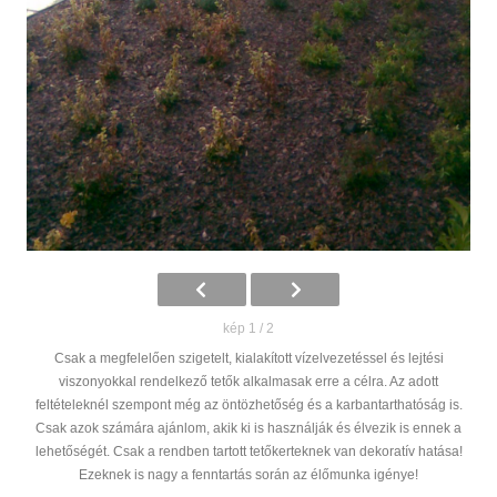
kép 1 / 2
Csak a megfelelően szigetelt, kialakított vízelvezetéssel és lejtési
viszonyokkal rendelkező tetők alkalmasak erre a célra. Az adott
feltételeknél szempont még az öntözhetőség és a karbantarthatóság is.
Csak azok számára ajánlom, akik ki is használják és élvezik is ennek a
lehetőségét. Csak a rendben tartott tetőkerteknek van dekoratív hatása!
Ezeknek is nagy a fenntartás során az élőmunka igénye!