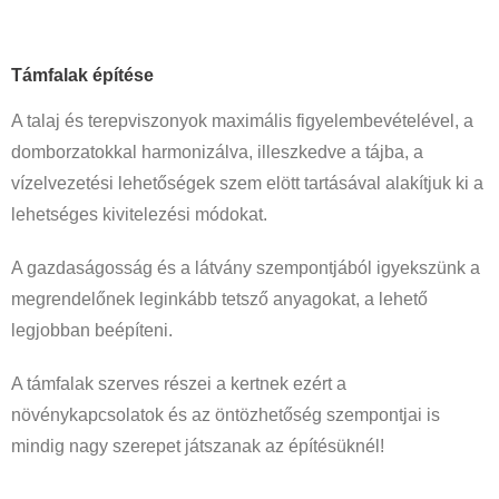
Támfal
ak építése
A talaj és terepviszonyok maximális figyelembevételével, a
domborzatokkal harmonizálva, illeszkedve a tájba, a
vízelvezetési lehetőségek szem elött tartásával alakítjuk ki a
lehetséges kivitelezési módokat.
A gazdaságosság és a látvány szempontjából igyekszünk a
megrendelőnek leginkább tetsző anyagokat, a lehető
legjobban beépíteni.
A támfalak szerves részei a kertnek ezért a
növénykapcsolatok és az öntözhetőség szempontjai is
mindig nagy szerepet játszanak az építésüknél!