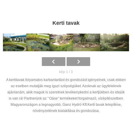
Kerti tavak
kép 1 / 3
A kertitavak folyamatos karbantartást és gondozást igényelnek, csak ebben
az esetben mutatják meg igazi szépségüket. Azoknak az ügyfeleknek
ajánlanám, akik maguk is szeretnek tevékenykedni a kertjükben és idejük
is van rá! Partnerünk az ’’Oáse” termékeket forgalmazó, vízépítészetben
Magyarországon a legnagyobb, Ganz Hydró Kft.Kerti tavak telepítése,
növényzetének kialakítása és gondozása.