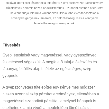
fóliával, geofilccel, és ennek a tetejére/ 4-5 cm/ osztályozott kavicsot vagy
zúzott követ/ dolomit, bazalt-andezit/ terítünk. Ez utóbbi esetben a területet
kevésbé tudja feltúrni a vakondokok. Itt is a több éves tapasztalat, a
növények igényeinek ismerete, az öntözhetőségük és a könnyebb
fenntarthatóság is szempontok.
Füvesítés
Gyep létesítését vagy magvetéssel, vagy gyepszõnyeg
fektetésével végezzük. A megfelelõ talaj-elõkészítés és
tápanyagfeltöltés alapfeltétele az egészséges, szép
gyepnek.
A gyepszõnyeges fûtelepítés egy kényelmes módszer,
hiszen azonnal szép pázsitot eredményez, ellentétben a
magvetéssel szaporított pázsittal, amelynél hónapok is
eltelhetnek, amíg végül a megfelelõen tömött pázsit