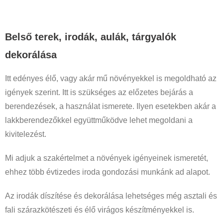
Belső terek, irodák, aulák, tárgyalók
dekorálása
Itt edényes élő, vagy akár mű növényekkel is megoldható az
igények szerint. Itt is szükséges az előzetes bejárás a
berendezések, a használat ismerete. Ilyen esetekben akár a
lakkberendezőkkel együttműködve lehet megoldani a
kivitelezést.
Mi adjuk a szakértelmet a növények igényeinek ismeretét,
ehhez több évtizedes iroda gondozási munkánk ad alapot.
Az irodák díszítése és dekorálása lehetséges még asztali és
fali szárazkötészeti és élő virágos készítményekkel is.