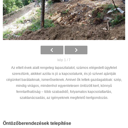
kép 1 / 7
Az eltelt évek alatt rengeteg tapasztalatot, számos elégedett ügyfelet
szereztünk, akikkel azóta is jó a kapcsolatunk, és jó szívvel ajánlják
cégünket barátaiknak, ismerõseiknek. Amivel ők lettek gazdagabbak: szép,
mindig virágos, mindenhol egyenletesen öntözött kert, könnyû
fenntarthatóság – több szabadidő, folyamatos kapcsolattartás,
szaktanácsadás, az igényeknek megfelelő kertgondozás.
Öntözőberendezések telepítése