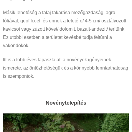
Másik lehetőség a talaj takarása mezőgazdasági agro-
fóliával, geofilccel, és ennek a tetejére/ 4-5 cm/ osztályozott
kavicsot vagy zúzott követ/ dolomit, bazalt-andezit/ terítünk.
Ez utóbbi esetben a területet kevésbé tudja feltúrni a
vakondokok.
Itt is a több éves tapasztalat, a növények igényeinek
ismerete, az öntözhetőségük és a könnyebb fenntarthatóság
is szempontok.
Növénytelepítés