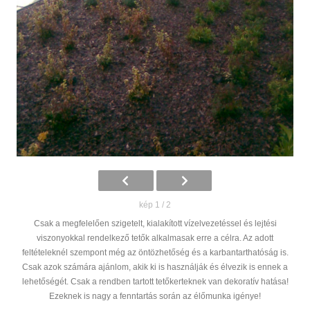
kép 1 / 2
Csak a megfelelően szigetelt, kialakított vízelvezetéssel és lejtési
viszonyokkal rendelkező tetők alkalmasak erre a célra. Az adott
feltételeknél szempont még az öntözhetőség és a karbantarthatóság is.
Csak azok számára ajánlom, akik ki is használják és élvezik is ennek a
lehetőségét. Csak a rendben tartott tetőkerteknek van dekoratív hatása!
Ezeknek is nagy a fenntartás során az élőmunka igénye!