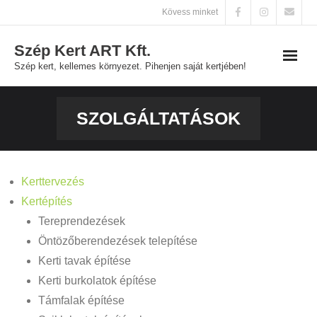
Skip
Kövess minket
to
Szép Kert ART Kft.
content
Szép kert, kellemes környezet. Pihenjen saját kertjében!
Főoldal
SZOLGÁLTATÁSOK
Szolgáltatások
Galéria
Kerttervezés
Kertépítés
Kapcsolat
Tereprendezések
Öntözőberendezések telepítése
Kerti tavak építése
Kerti burkolatok építése
Támfalak építése