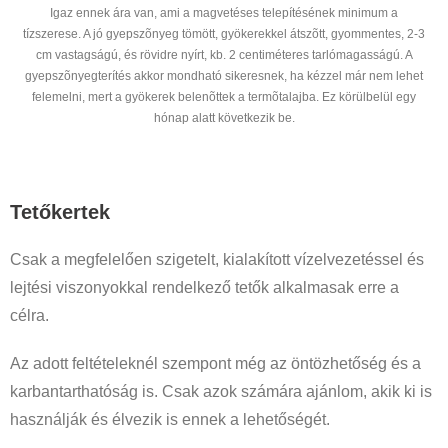
Igaz ennek ára van, ami a magvetéses telepítésének minimum a
tízszerese. A jó gyepszõnyeg tömött, gyökerekkel átszõtt, gyommentes, 2-3
cm vastagságú, és rövidre nyírt, kb. 2 centiméteres tarlómagasságú. A
gyepszõnyegterítés akkor mondható sikeresnek, ha kézzel már nem lehet
felemelni, mert a gyökerek belenõttek a termõtalajba. Ez körülbelül egy
hónap alatt következik be.
Tetőkertek
Csak a megfelelően szigetelt, kialakított vízelvezetéssel és
lejtési viszonyokkal rendelkező tetők alkalmasak erre a
célra.
Az adott feltételeknél szempont még az öntözhetőség és a
karbantarthatóság is. Csak azok számára ajánlom, akik ki is
használják és élvezik is ennek a lehetőségét.