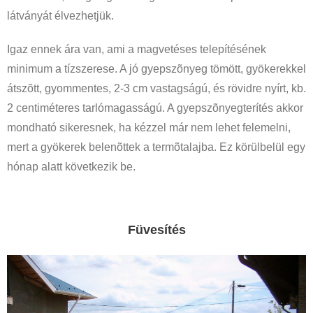
látványát élvezhetjük.
Igaz ennek ára van, ami a magvetéses telepítésének
minimum a tízszerese. A jó gyepszõnyeg tömött, gyökerekkel
átszõtt, gyommentes, 2-3 cm vastagságú, és rövidre nyírt, kb.
2 centiméteres tarlómagasságú. A gyepszõnyegterítés akkor
mondható sikeresnek, ha kézzel már nem lehet felemelni,
mert a gyökerek belenõttek a termõtalajba. Ez körülbelül egy
hónap alatt következik be.
Füvesítés