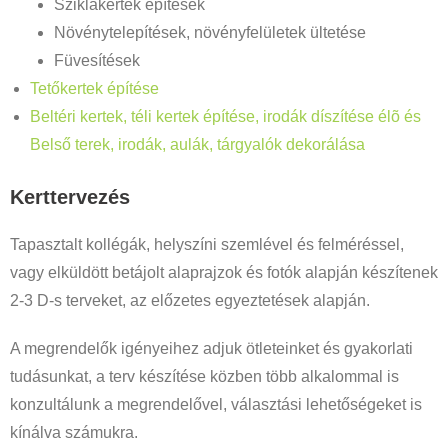
Sziklakertek építések
Növénytelepítések, növényfelületek ültetése
Füvesítések
Tetőkertek építése
Beltéri kertek, téli kertek építése, irodák díszítése élõ és
Belső terek, irodák, aulák, tárgyalók dekorálása
Kerttervezés
Tapasztalt kollégák, helyszíni szemlével és felméréssel,
vagy elküldött betájolt alaprajzok és fotók alapján készítenek
2-3 D-s terveket, az előzetes egyeztetések alapján.
A megrendelők igényeihez adjuk ötleteinket és gyakorlati
tudásunkat, a terv készítése közben több alkalommal is
konzultálunk a megrendelővel, választási lehetőségeket is
kínálva számukra.