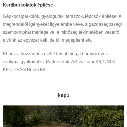
Kertiburkolatok építése
Gépkocsiparkolók, gyalogutak, teraszok, lépcsők építése. A
megrendelői igényeket figyelembe véve, a gazdaságossági
szempontokat mérlegelve, a minőség tekintetében vezérlő
elvünk az egyszer kell, de jól megépíteni elv.
Ehhez a hozzáértés mellé társul még a harmincéves
szakmai gyakorlat is. Partnereink: AB viacolor Kft, UNI 8
KFT, EPAG Beton Kft.
kep1