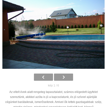
kép 1 / 6
Az eltelt évek alatt rengeteg tapasztalatot, számos elégedett ügyfelet
szereztünk, akikkel azóta is jó a kapcsolatunk, és jó szívvel ajánlják
cégünket barátaiknak, ismerõseiknek. Amivel ők lettek gazdagabbak: szép,
mindig virágos, mindenhol egyenletesen öntözött kert, könnyû