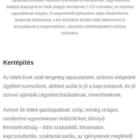
Tapasztalt kollégák, helyszíni szemlével és felméréssel, vagy elküldött
betájolt alaprajzok és fotók alapján készítenek 2-3 D-s terveket, az előzetes
egyeztetések alapján. A megrendelők igényeihez adjuk ötleteinket és
gyakorlati tudásunkat, a terv készítése közben több alkalommal is
konzultálunk a megrendelővel, választási lehetőségeket is kínálva
számukra.
Kertépítés
Az eltelt évek alatt rengeteg tapasztalatot, számos elégedett
ügyfelet szereztünk, akikkel azóta is jó a kapcsolatunk, és jó
szívvel ajánlják cégünket barátaiknak, ismerõseiknek.
Amivel ők lettek gazdagabbak: szép, mindig virágos,
mindenhol egyenletesen öntözött kert, könnyû
fenntarthatóság – több szabadidő, folyamatos
kapcsolattartás, szaktanácsadás, az igényeknek megfelelő