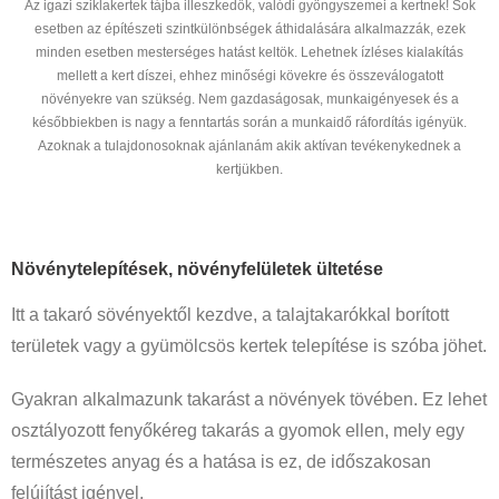
Az igazi sziklakertek tájba illeszkedők, valódi gyöngyszemei a kertnek! Sok
esetben az építészeti szintkülönbségek áthidalására alkalmazzák, ezek
minden esetben mesterséges hatást keltök. Lehetnek ízléses kialakítás
mellett a kert díszei, ehhez minőségi kövekre és összeválogatott
növényekre van szükség. Nem gazdaságosak, munkaigényesek és a
későbbiekben is nagy a fenntartás során a munkaidő ráfordítás igényük.
Azoknak a tulajdonosoknak ajánlanám akik aktívan tevékenykednek a
kertjükben.
Növénytelepítések, növényfelületek ültetése
Itt a takaró sövényektől kezdve, a talajtakarókkal borított
területek vagy a gyümölcsös kertek telepítése is szóba jöhet.
Gyakran alkalmazunk takarást a növények tövében. Ez lehet
osztályozott fenyőkéreg takarás a gyomok ellen, mely egy
természetes anyag és a hatása is ez, de időszakosan
felújítást igényel.