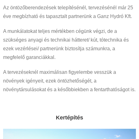
Az öntözőberendezések telepítésénél, tervezésénél már 25
éve megbízható és tapasztalt partnerünk a Ganz Hydró Kft.
A munkálatokat teljes mértékben cégünk végzi, de a
szükséges anyagi és technikai hátteret/ kút, tótechnika és
ezek vezérlései/ partnerünk biztosítja számunkra, a
megfelelő garanciákkal.
A tervezéseknél maximálisan figyelembe vesszük a
növények igényeit, ezek öntözhetőségét, a
növénytársulásokat és a későbbiekben a fentarthatóságot is.
Kertépítés