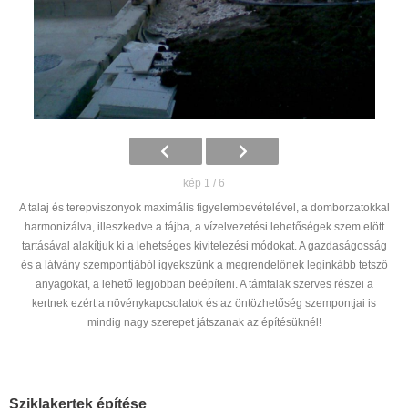
kép 1 / 6
A talaj és terepviszonyok maximális figyelembevételével, a domborzatokkal
harmonizálva, illeszkedve a tájba, a vízelvezetési lehetőségek szem elött
tartásával alakítjuk ki a lehetséges kivitelezési módokat. A gazdaságosság
és a látvány szempontjából igyekszünk a megrendelőnek leginkább tetsző
anyagokat, a lehető legjobban beépíteni. A támfalak szerves részei a
kertnek ezért a növénykapcsolatok és az öntözhetőség szempontjai is
mindig nagy szerepet játszanak az építésüknél!
Sziklakertek építése