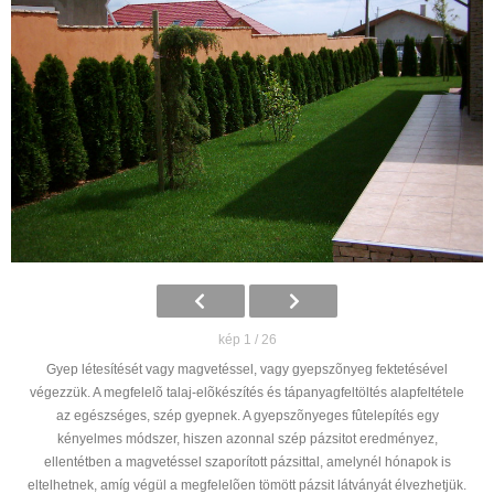
kép 1 / 26
Gyep létesítését vagy magvetéssel, vagy gyepszõnyeg fektetésével
végezzük. A megfelelõ talaj-elõkészítés és tápanyagfeltöltés alapfeltétele
az egészséges, szép gyepnek. A gyepszõnyeges fûtelepítés egy
kényelmes módszer, hiszen azonnal szép pázsitot eredményez,
ellentétben a magvetéssel szaporított pázsittal, amelynél hónapok is
eltelhetnek, amíg végül a megfelelõen tömött pázsit látványát élvezhetjük.