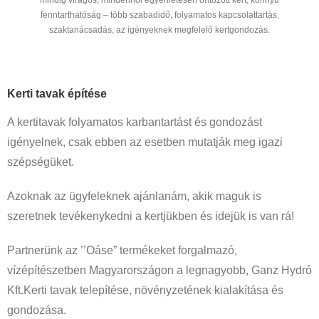
fenntarthatóság – több szabadidő, folyamatos kapcsolattartás,
szaktanácsadás, az igényeknek megfelelő kertgondozás.
Kerti tavak építése
A kertitavak folyamatos karbantartást és gondozást
igényelnek, csak ebben az esetben mutatják meg igazi
szépségüket.
Azoknak az ügyfeleknek ajánlanám, akik maguk is
szeretnek tevékenykedni a kertjükben és idejük is van rá!
Partnerünk az ’’Oáse” termékeket forgalmazó,
vízépítészetben Magyarországon a legnagyobb, Ganz Hydró
Kft.Kerti tavak telepítése, növényzetének kialakítása és
gondozása.