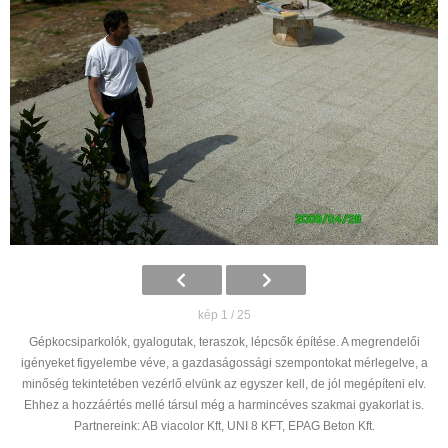
kép 1 / 25
Gépkocsiparkolók, gyalogutak, teraszok, lépcsők építése. A megrendelői
igényeket figyelembe véve, a gazdaságossági szempontokat mérlegelve, a
minőség tekintetében vezérlő elvünk az egyszer kell, de jól megépíteni elv.
Ehhez a hozzáértés mellé társul még a harmincéves szakmai gyakorlat is.
Partnereink: AB viacolor Kft, UNI 8 KFT, EPAG Beton Kft.