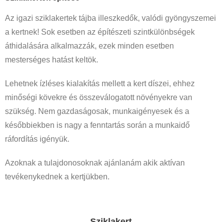
Az igazi sziklakertek tájba illeszkedők, valódi gyöngyszemei
a kertnek! Sok esetben az építészeti szintkülönbségek
áthidalására alkalmazzák, ezek minden esetben
mesterséges hatást keltök.
Lehetnek ízléses kialakítás mellett a kert díszei, ehhez
minőségi kövekre és összeválogatott növényekre van
szükség. Nem gazdaságosak, munkaigényesek és a
későbbiekben is nagy a fenntartás során a munkaidő
ráfordítás igényük.
Azoknak a tulajdonosoknak ajánlanám akik aktívan
tevékenykednek a kertjükben.
Sziklakert