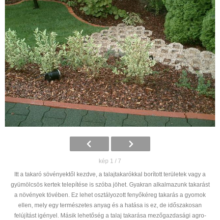
kép 1 / 7
Itt a takaró sövényektől kezdve, a talajtakarókkal borított területek vagy a
gyümölcsös kertek telepítése is szóba jöhet. Gyakran alkalmazunk takarást
a növények tövében. Ez lehet osztályozott fenyőkéreg takarás a gyomok
ellen, mely egy természetes anyag és a hatása is ez, de időszakosan
felújítást igényel. Másik lehetőség a talaj takarása mezőgazdasági agro-