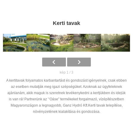
Kerti tavak
kép 1 / 3
A kertitavak folyamatos karbantartást és gondozást igényelnek, csak ebben
az esetben mutatják meg igazi szépségüket. Azoknak az ügyfeleknek
ajánlanám, akik maguk is szeretnek tevékenykedni a kertjükben és idejük
is van rá! Partnerünk az ’’Oáse” termékeket forgalmazó, vízépítészetben
Magyarországon a legnagyobb, Ganz Hydró Kft.Kerti tavak telepítése,
növényzetének kialakítása és gondozása.