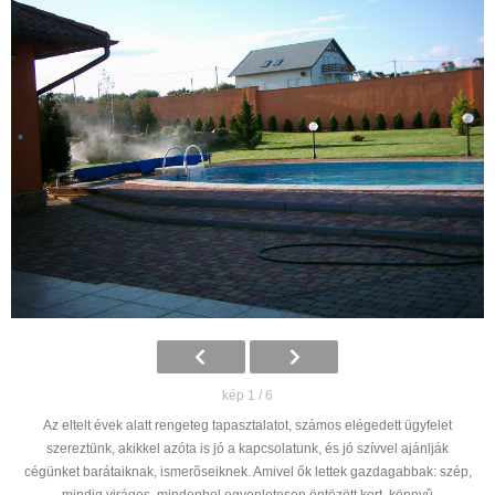
kép 1 / 6
Az eltelt évek alatt rengeteg tapasztalatot, számos elégedett ügyfelet
szereztünk, akikkel azóta is jó a kapcsolatunk, és jó szívvel ajánlják
cégünket barátaiknak, ismerõseiknek. Amivel ők lettek gazdagabbak: szép,
mindig virágos, mindenhol egyenletesen öntözött kert, könnyû