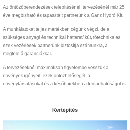
Az öntözőberendezések telepítésénél, tervezésénél már 25
éve megbízható és tapasztalt partnerünk a Ganz Hydró Kft.
A munkálatokat teljes mértékben cégünk végzi, de a
szükséges anyagi és technikai hátteret/ kút, tótechnika és
ezek vezérlései/ partnerünk biztosítja számunkra, a
megfelelő garanciákkal.
A tervezéseknél maximálisan figyelembe vesszük a
növények igényeit, ezek öntözhetőségét, a
növénytársulásokat és a későbbiekben a fentarthatóságot is.
Kertépítés