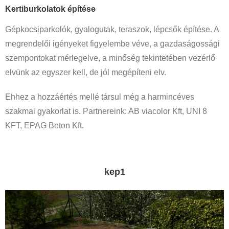
Kertiburkolatok építése
Gépkocsiparkolók, gyalogutak, teraszok, lépcsők építése. A
megrendelői igényeket figyelembe véve, a gazdaságossági
szempontokat mérlegelve, a minőség tekintetében vezérlő
elvünk az egyszer kell, de jól megépíteni elv.
Ehhez a hozzáértés mellé társul még a harmincéves
szakmai gyakorlat is. Partnereink: AB viacolor Kft, UNI 8
KFT, EPAG Beton Kft.
kep1