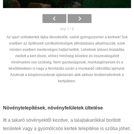
kép 1 / 8
Az igazi sziklakertek tájba illeszkedők, valódi gyöngyszemei a kertnek! Sok
esetben az építészeti szintkülönbségek áthidalására alkalmazzák, ezek
minden esetben mesterséges hatást keltök. Lehetnek ízléses kialakítás
mellett a kert díszei, ehhez minőségi kövekre és összeválogatott
növényekre van szükség. Nem gazdaságosak, munkaigényesek és a
későbbiekben is nagy a fenntartás során a munkaidő ráfordítás igényük.
Azoknak a tulajdonosoknak ajánlanám akik aktívan tevékenykednek a
kertjükben.
Növénytelepítések, növényfelületek ültetése
Itt a takaró sövényektől kezdve, a talajtakarókkal borított
területek vagy a gyümölcsös kertek telepítése is szóba jöhet.