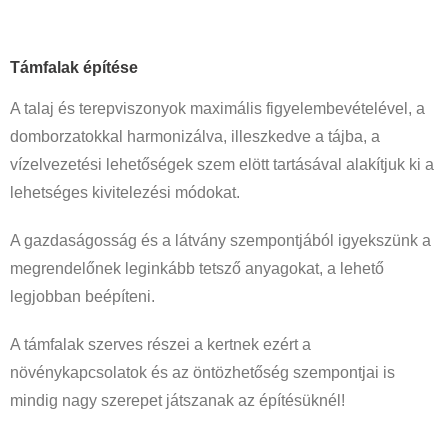
Támfal
ak építése
A talaj és terepviszonyok maximális figyelembevételével, a
domborzatokkal harmonizálva, illeszkedve a tájba, a
vízelvezetési lehetőségek szem elött tartásával alakítjuk ki a
lehetséges kivitelezési módokat.
A gazdaságosság és a látvány szempontjából igyekszünk a
megrendelőnek leginkább tetsző anyagokat, a lehető
legjobban beépíteni.
A támfalak szerves részei a kertnek ezért a
növénykapcsolatok és az öntözhetőség szempontjai is
mindig nagy szerepet játszanak az építésüknél!