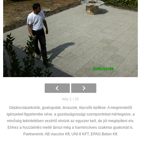
kép 1 / 25
Gépkocsiparkolók, gyalogutak, teraszok, lépcsők építése. A megrendelői
igényeket figyelembe véve, a gazdaságossági szempontokat mérlegelve, a
minőség tekintetében vezérlő elvünk az egyszer kell, de jól megépíteni elv.
Ehhez a hozzáértés mellé társul még a harmincéves szakmai gyakorlat is.
Partnereink: AB viacolor Kft, UNI 8 KFT, EPAG Beton Kft.