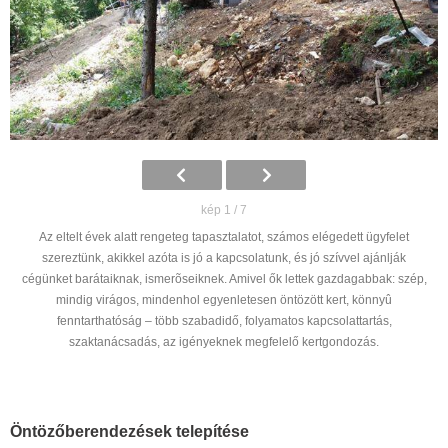
kép 1 / 7
Az eltelt évek alatt rengeteg tapasztalatot, számos elégedett ügyfelet
szereztünk, akikkel azóta is jó a kapcsolatunk, és jó szívvel ajánlják
cégünket barátaiknak, ismerõseiknek. Amivel ők lettek gazdagabbak: szép,
mindig virágos, mindenhol egyenletesen öntözött kert, könnyû
fenntarthatóság – több szabadidő, folyamatos kapcsolattartás,
szaktanácsadás, az igényeknek megfelelő kertgondozás.
Öntözőberendezések telepítése