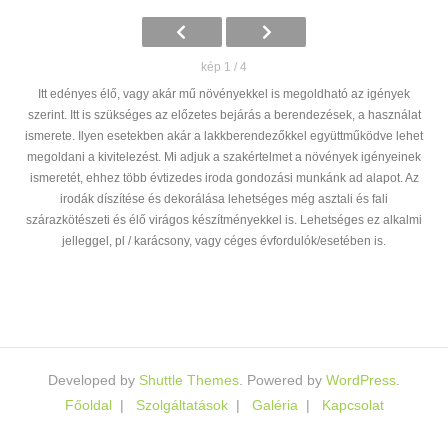
kép 1 / 4
Itt edényes élő, vagy akár mű növényekkel is megoldható az igények
szerint. Itt is szükséges az előzetes bejárás a berendezések, a használat
ismerete. Ilyen esetekben akár a lakkberendezőkkel együttműködve lehet
megoldani a kivitelezést. Mi adjuk a szakértelmet a növények igényeinek
ismeretét, ehhez több évtizedes iroda gondozási munkánk ad alapot. Az
irodák díszítése és dekorálása lehetséges még asztali és fali
szárazkötészeti és élő virágos készítményekkel is. Lehetséges ez alkalmi
jelleggel, pl / karácsony, vagy céges évfordulók/esetében is.
Developed by
Shuttle Themes
. Powered by
WordPress
.
Főoldal
Szolgáltatások
Galéria
Kapcsolat