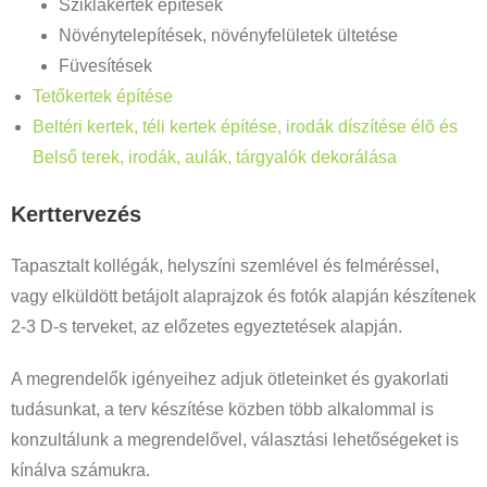
Sziklakertek építések
Növénytelepítések, növényfelületek ültetése
Füvesítések
Tetőkertek építése
Beltéri kertek, téli kertek építése, irodák díszítése élõ és
Belső terek, irodák, aulák, tárgyalók dekorálása
Kerttervezés
Tapasztalt kollégák, helyszíni szemlével és felméréssel,
vagy elküldött betájolt alaprajzok és fotók alapján készítenek
2-3 D-s terveket, az előzetes egyeztetések alapján.
A megrendelők igényeihez adjuk ötleteinket és gyakorlati
tudásunkat, a terv készítése közben több alkalommal is
konzultálunk a megrendelővel, választási lehetőségeket is
kínálva számukra.