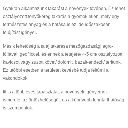
Gyakran alkalmazunk takarást a növények tövében. Ez lehet
osztályozott fenyőkéreg takarás a gyomok ellen, mely egy
természetes anyag és a hatása is ez, de időszakosan
felújítást igényel.
Másik lehetőség a talaj takarása mezőgazdasági agro-
fóliával, geofilccel, és ennek a tetejére/ 4-5 cm/ osztályozott
kavicsot vagy zúzott követ/ dolomit, bazalt-andezit/ terítünk.
Ez utóbbi esetben a területet kevésbé tudja feltúrni a
vakondokok.
Itt is a több éves tapasztalat, a növények igényeinek
ismerete, az öntözhetőségük és a könnyebb fenntarthatóság
is szempontok.