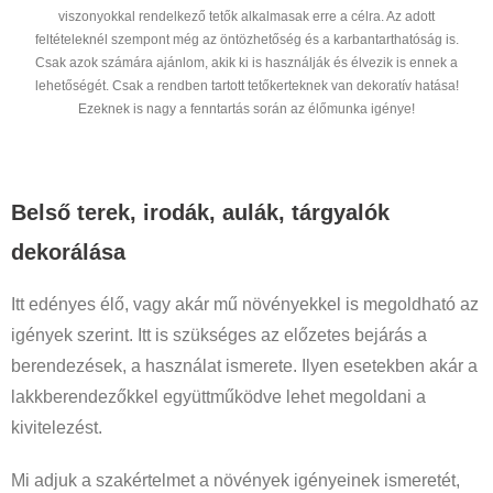
viszonyokkal rendelkező tetők alkalmasak erre a célra. Az adott
feltételeknél szempont még az öntözhetőség és a karbantarthatóság is.
Csak azok számára ajánlom, akik ki is használják és élvezik is ennek a
lehetőségét. Csak a rendben tartott tetőkerteknek van dekoratív hatása!
Ezeknek is nagy a fenntartás során az élőmunka igénye!
Belső terek, irodák, aulák, tárgyalók
dekorálása
Itt edényes élő, vagy akár mű növényekkel is megoldható az
igények szerint. Itt is szükséges az előzetes bejárás a
berendezések, a használat ismerete. Ilyen esetekben akár a
lakkberendezőkkel együttműködve lehet megoldani a
kivitelezést.
Mi adjuk a szakértelmet a növények igényeinek ismeretét,