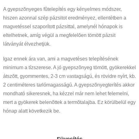
A gyepszõnyeges fûtelepítés egy kényelmes módszer,
hiszen azonnal szép pázsitot eredményez, ellentétben a
magvetéssel szaporított pázsittal, amelynél hónapok is
eltelhetnek, amíg végül a megfelelõen tömött pázsit
látványát élvezhetjük.
Igaz ennek ára van, ami a magvetéses telepítésének
minimum a tízszerese. A jó gyepszõnyeg tömött, gyökerekkel
átszõtt, gyommentes, 2-3 cm vastagságú, és rövidre nyírt, kb.
2 centiméteres tarlómagasságú. A gyepszõnyegterítés akkor
mondható sikeresnek, ha kézzel már nem lehet felemelni,
mert a gyökerek belenõttek a termõtalajba. Ez körülbelül egy
hónap alatt következik be.
Füvesítés