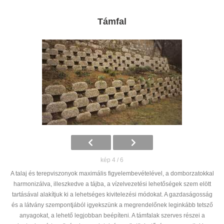
Támfal
kép 4 / 6
A talaj és terepviszonyok maximális figyelembevételével, a domborzatokkal
harmonizálva, illeszkedve a tájba, a vízelvezetési lehetőségek szem elött
tartásával alakítjuk ki a lehetséges kivitelezési módokat. A gazdaságosság
és a látvány szempontjából igyekszünk a megrendelőnek leginkább tetsző
anyagokat, a lehető legjobban beépíteni. A támfalak szerves részei a