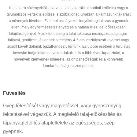
Itt a takaró sövényektől kezdve, a talajtakarókkal borított területek vagy a
gyümölcsös kertek telepítése is szóba jöhet. Gyakran alkalmazunk takarást
a növények tövében. Ez lehet osztályozott fenyőkéreg takarás a gyomok
ellen, mely egy természetes anyag és a hatása is ez, de időszakosan
felújítást igényel. Másik lehetőség a talaj takarása mezőgazdasági agro-
fóliával, geofilccel, és ennek a tetejére/ 4-5 cm/ osztályozott kavicsot vagy
zúzott követ/ dolomit, bazalt-andezit/ terítünk. Ez utóbbi esetben a területet
kevésbé tudja feltúrni a vakondokok. Itt is a több éves tapasztalat, a
növények igényeinek ismerete, az öntözhetőségük és a könnyebb
fenntarthatóság is szempontok.
Füvesítés
Gyep létesítését vagy magvetéssel, vagy gyepszõnyeg
fektetésével végezzük. A megfelelõ talaj-elõkészítés és
tápanyagfeltöltés alapfeltétele az egészséges, szép
gyepnek.