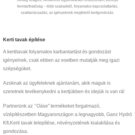
fenntarthatóság – több szabadidő, folyamatos kapcsolattartás,
szaktanácsadás, az igényeknek megfelelő kertgondozás.
Kerti tavak építése
A kertitavak folyamatos karbantartást és gondozást
igényelnek, csak ebben az esetben mutatják meg igazi
szépségüket.
Azoknak az ügyfeleknek ajánlanám, akik maguk is
szeretnek tevékenykedni a kertjükben és idejük is van rá!
Partnerünk az ’’Oáse” termékeket forgalmazó,
vízépítészetben Magyarországon a legnagyobb, Ganz Hydró
Kft.Kerti tavak telepítése, növényzetének kialakítása és
gondozása.