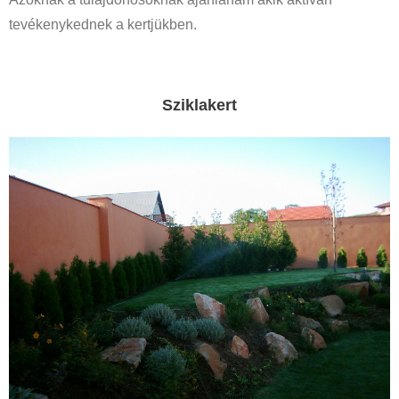
tevékenykednek a kertjükben.
Sziklakert