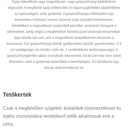
Gyep létesítését vagy magvetéssel, vagy gyepszõnyeg fektetésével
végezzük. A megfelelõ talaj-elõkészítés és tápanyagfeltöltés alapfeltétele
az egészséges, szép gyepnek. A gyepszõnyeges fûtelepítés egy
kényelmes módszer, hiszen azonnal szép pázsitot eredményez,
ellentétben a magvetéssel szaporított pázsittal, amelynél hónapok is
eltelhetnek, amíg végül a megfelelõen tömött pázsit látványát élvezhetjük.
Igaz ennek ára van, ami a magvetéses telepítésének minimum a
tízszerese. A jó gyepszõnyeg tömött, gyökerekkel átszõtt, gyommentes, 2-3
cm vastagságú, és rövidre nyírt, kb. 2 centiméteres tarlómagasságú. A
gyepszõnyegterítés akkor mondható sikeresnek, ha kézzel már nem lehet
felemelni, mert a gyökerek belenõttek a termõtalajba. Ez körülbelül egy
hónap alatt következik be.
Tetőkertek
Csak a megfelelően szigetelt, kialakított vízelvezetéssel és
lejtési viszonyokkal rendelkező tetők alkalmasak erre a
célra.