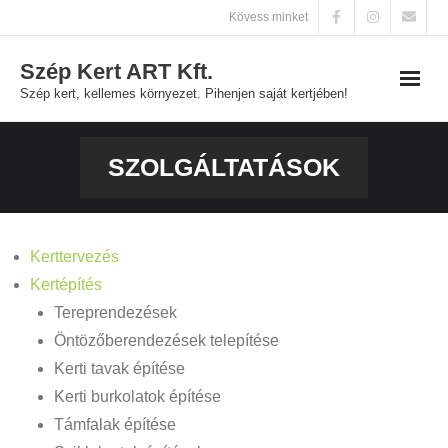
Skip
Kövess minket
to
Szép Kert ART Kft.
content
Szép kert, kellemes környezet. Pihenjen saját kertjében!
Főoldal
SZOLGÁLTATÁSOK
Szolgáltatások
Galéria
Kerttervezés
Kertépítés
Kapcsolat
Tereprendezések
Öntözőberendezések telepítése
Kerti tavak építése
Kerti burkolatok építése
Támfalak építése