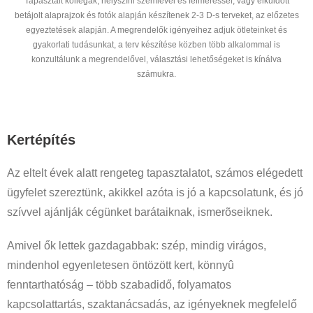
Tapasztalt kollégák, helyszíni szemlével és felméréssel, vagy elküldött
betájolt alaprajzok és fotók alapján készítenek 2-3 D-s terveket, az előzetes
egyeztetések alapján. A megrendelők igényeihez adjuk ötleteinket és
gyakorlati tudásunkat, a terv készítése közben több alkalommal is
konzultálunk a megrendelővel, választási lehetőségeket is kínálva
számukra.
Kertépítés
Az eltelt évek alatt rengeteg tapasztalatot, számos elégedett
ügyfelet szereztünk, akikkel azóta is jó a kapcsolatunk, és jó
szívvel ajánlják cégünket barátaiknak, ismerõseiknek.
Amivel ők lettek gazdagabbak: szép, mindig virágos,
mindenhol egyenletesen öntözött kert, könnyû
fenntarthatóság – több szabadidő, folyamatos
kapcsolattartás, szaktanácsadás, az igényeknek megfelelő