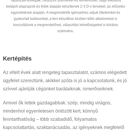
Tapasztalt kollégák, helyszíni szemlével és felméréssel, vagy elküldött
betájolt alaprajzok és fotók alapján készítenek 2-3 D-s terveket, az előzetes
egyeztetések alapján. A megrendelők igényeihez adjuk ötleteinket és
gyakorlati tudásunkat, a terv készítése közben több alkalommal is
konzultálunk a megrendelővel, választási lehetőségeket is kínálva
számukra.
Kertépítés
Az eltelt évek alatt rengeteg tapasztalatot, számos elégedett
ügyfelet szereztünk, akikkel azóta is jó a kapcsolatunk, és jó
szívvel ajánlják cégünket barátaiknak, ismerõseiknek.
Amivel ők lettek gazdagabbak: szép, mindig virágos,
mindenhol egyenletesen öntözött kert, könnyû
fenntarthatóság – több szabadidő, folyamatos
kapcsolattartás, szaktanácsadás, az igényeknek megfelelő