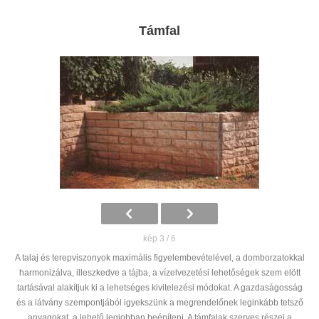
Támfal
kép 3 / 6
A talaj és terepviszonyok maximális figyelembevételével, a domborzatokkal
harmonizálva, illeszkedve a tájba, a vízelvezetési lehetőségek szem elött
tartásával alakítjuk ki a lehetséges kivitelezési módokat. A gazdaságosság
és a látvány szempontjából igyekszünk a megrendelőnek leginkább tetsző
anyagokat, a lehető legjobban beépíteni. A támfalak szerves részei a