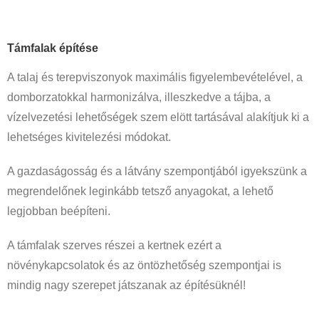
Támfal
ak építése
A talaj és terepviszonyok maximális figyelembevételével, a
domborzatokkal harmonizálva, illeszkedve a tájba, a
vízelvezetési lehetőségek szem elött tartásával alakítjuk ki a
lehetséges kivitelezési módokat.
A gazdaságosság és a látvány szempontjából igyekszünk a
megrendelőnek leginkább tetsző anyagokat, a lehető
legjobban beépíteni.
A támfalak szerves részei a kertnek ezért a
növénykapcsolatok és az öntözhetőség szempontjai is
mindig nagy szerepet játszanak az építésüknél!