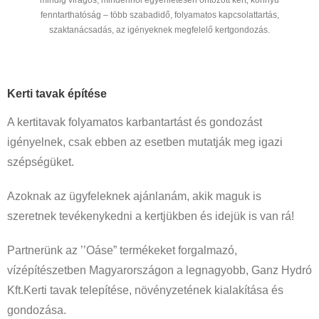
fenntarthatóság – több szabadidő, folyamatos kapcsolattartás,
szaktanácsadás, az igényeknek megfelelő kertgondozás.
Kerti tavak építése
A kertitavak folyamatos karbantartást és gondozást
igényelnek, csak ebben az esetben mutatják meg igazi
szépségüket.
Azoknak az ügyfeleknek ajánlanám, akik maguk is
szeretnek tevékenykedni a kertjükben és idejük is van rá!
Partnerünk az ’’Oáse” termékeket forgalmazó,
vízépítészetben Magyarországon a legnagyobb, Ganz Hydró
Kft.Kerti tavak telepítése, növényzetének kialakítása és
gondozása.