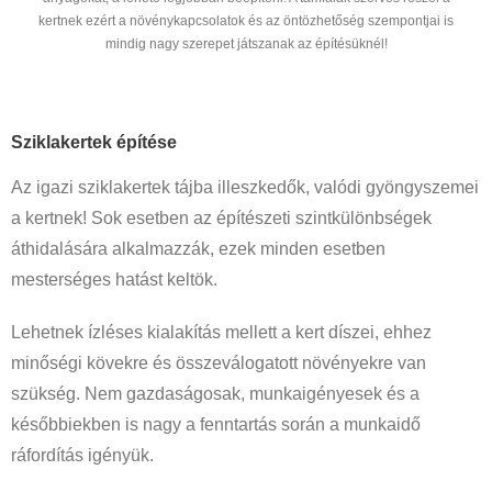
kertnek ezért a növénykapcsolatok és az öntözhetőség szempontjai is
mindig nagy szerepet játszanak az építésüknél!
Sziklakertek építése
Az igazi sziklakertek tájba illeszkedők, valódi gyöngyszemei
a kertnek! Sok esetben az építészeti szintkülönbségek
áthidalására alkalmazzák, ezek minden esetben
mesterséges hatást keltök.
Lehetnek ízléses kialakítás mellett a kert díszei, ehhez
minőségi kövekre és összeválogatott növényekre van
szükség. Nem gazdaságosak, munkaigényesek és a
későbbiekben is nagy a fenntartás során a munkaidő
ráfordítás igényük.