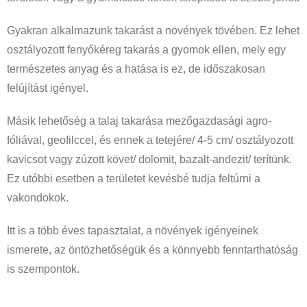
Gyakran alkalmazunk takarást a növények tövében. Ez lehet
osztályozott fenyőkéreg takarás a gyomok ellen, mely egy
természetes anyag és a hatása is ez, de időszakosan
felújítást igényel.
Másik lehetőség a talaj takarása mezőgazdasági agro-
fóliával, geofilccel, és ennek a tetejére/ 4-5 cm/ osztályozott
kavicsot vagy zúzott követ/ dolomit, bazalt-andezit/ terítünk.
Ez utóbbi esetben a területet kevésbé tudja feltúrni a
vakondokok.
Itt is a több éves tapasztalat, a növények igényeinek
ismerete, az öntözhetőségük és a könnyebb fenntarthatóság
is szempontok.