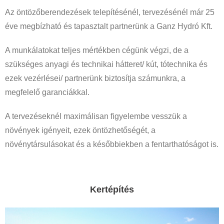
Az öntözőberendezések telepítésénél, tervezésénél már 25
éve megbízható és tapasztalt partnerünk a Ganz Hydró Kft.
A munkálatokat teljes mértékben cégünk végzi, de a
szükséges anyagi és technikai hátteret/ kút, tótechnika és
ezek vezérlései/ partnerünk biztosítja számunkra, a
megfelelő garanciákkal.
A tervezéseknél maximálisan figyelembe vesszük a
növények igényeit, ezek öntözhetőségét, a
növénytársulásokat és a későbbiekben a fentarthatóságot is.
Kertépítés