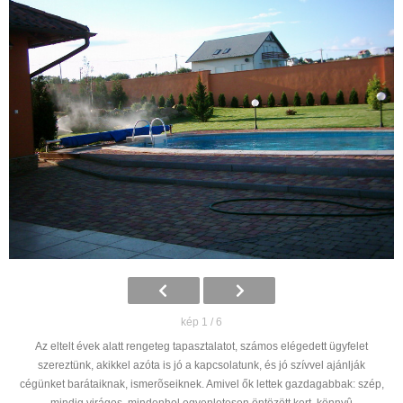
kép 1 / 6
Az eltelt évek alatt rengeteg tapasztalatot, számos elégedett ügyfelet
szereztünk, akikkel azóta is jó a kapcsolatunk, és jó szívvel ajánlják
cégünket barátaiknak, ismerõseiknek. Amivel ők lettek gazdagabbak: szép,
mindig virágos, mindenhol egyenletesen öntözött kert, könnyû