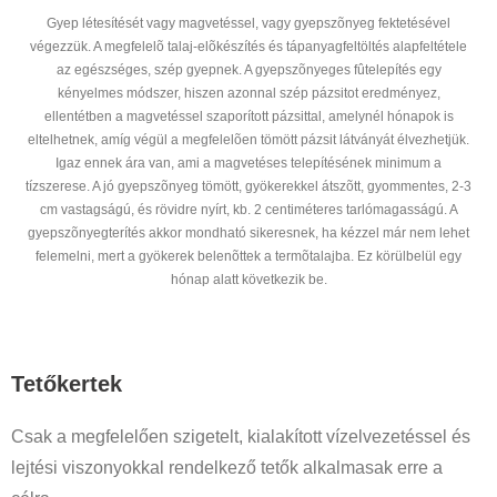
Gyep létesítését vagy magvetéssel, vagy gyepszõnyeg fektetésével
végezzük. A megfelelõ talaj-elõkészítés és tápanyagfeltöltés alapfeltétele
az egészséges, szép gyepnek. A gyepszõnyeges fûtelepítés egy
kényelmes módszer, hiszen azonnal szép pázsitot eredményez,
ellentétben a magvetéssel szaporított pázsittal, amelynél hónapok is
eltelhetnek, amíg végül a megfelelõen tömött pázsit látványát élvezhetjük.
Igaz ennek ára van, ami a magvetéses telepítésének minimum a
tízszerese. A jó gyepszõnyeg tömött, gyökerekkel átszõtt, gyommentes, 2-3
cm vastagságú, és rövidre nyírt, kb. 2 centiméteres tarlómagasságú. A
gyepszõnyegterítés akkor mondható sikeresnek, ha kézzel már nem lehet
felemelni, mert a gyökerek belenõttek a termõtalajba. Ez körülbelül egy
hónap alatt következik be.
Tetőkertek
Csak a megfelelően szigetelt, kialakított vízelvezetéssel és
lejtési viszonyokkal rendelkező tetők alkalmasak erre a