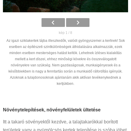
kép 1 / 8
Az igazi sziklakertek tájba illeszkedők, valódi gyöngyszemei a kertnek! Sok
esetben az építészeti szintkülönbségek áthidalására alkalmazzák, ezek
minden esetben mesterséges hatást keltök. Lehetnek ízléses kialakítás
mellett a kert díszei, ehhez minőségi kövekre és összeválogatott
növényekre van szükség. Nem gazdaságosak, munkaigényesek és a
későbbiekben is nagy a fenntartás során a munkaidő ráfordítás igényük.
Azoknak a tulajdonosoknak ajánlanám akik aktívan tevékenykednek a
kertjükben.
Növénytelepítések, növényfelületek ültetése
Itt a takaró sövényektől kezdve, a talajtakarókkal borított
területek vagy a gyümölcsös kertek telepítése is szóba jöhet.