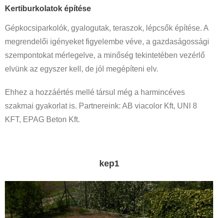
Kertiburkolatok építése
Gépkocsiparkolók, gyalogutak, teraszok, lépcsők építése. A
megrendelői igényeket figyelembe véve, a gazdaságossági
szempontokat mérlegelve, a minőség tekintetében vezérlő
elvünk az egyszer kell, de jól megépíteni elv.
Ehhez a hozzáértés mellé társul még a harmincéves
szakmai gyakorlat is. Partnereink: AB viacolor Kft, UNI 8
KFT, EPAG Beton Kft.
kep1