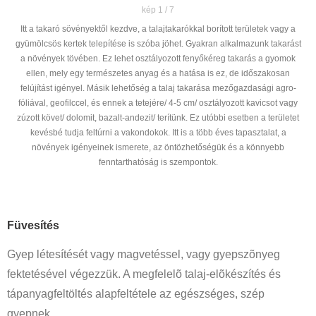
kép 1 / 7
Itt a takaró sövényektől kezdve, a talajtakarókkal borított területek vagy a
gyümölcsös kertek telepítése is szóba jöhet. Gyakran alkalmazunk takarást
a növények tövében. Ez lehet osztályozott fenyőkéreg takarás a gyomok
ellen, mely egy természetes anyag és a hatása is ez, de időszakosan
felújítást igényel. Másik lehetőség a talaj takarása mezőgazdasági agro-
fóliával, geofilccel, és ennek a tetejére/ 4-5 cm/ osztályozott kavicsot vagy
zúzott követ/ dolomit, bazalt-andezit/ terítünk. Ez utóbbi esetben a területet
kevésbé tudja feltúrni a vakondokok. Itt is a több éves tapasztalat, a
növények igényeinek ismerete, az öntözhetőségük és a könnyebb
fenntarthatóság is szempontok.
Füvesítés
Gyep létesítését vagy magvetéssel, vagy gyepszõnyeg
fektetésével végezzük. A megfelelõ talaj-elõkészítés és
tápanyagfeltöltés alapfeltétele az egészséges, szép
gyepnek.