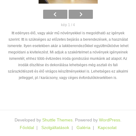
kép 1 / 4
Itt edényes élő, vagy akár mű növényekkel is megoldható az igények
szerint. Itt is szükséges az előzetes bejárás a berendezések, a használat
ismerete. Ilyen esetekben akár a lakkberendezőkkel együttműködve lehet
megoldani a kivitelezést. Mi adjuk a szakértelmet a növények igényeinek
ismeretét, ehhez több évtizedes iroda gondozási munkánk ad alapot. Az
irodák díszítése és dekorálása lehetséges még asztali és fali
szárazkötészeti és élő virágos készítményekkel is. Lehetséges ez alkalmi
jelleggel, pl / karácsony, vagy céges évfordulók/esetében is.
Developed by
Shuttle Themes
. Powered by
WordPress
.
Főoldal
Szolgáltatások
Galéria
Kapcsolat