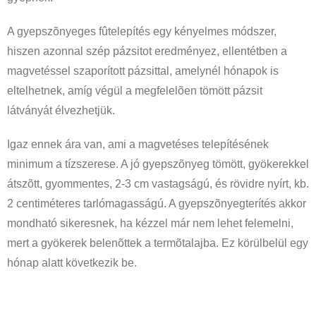
A gyepszõnyeges fûtelepítés egy kényelmes módszer,
hiszen azonnal szép pázsitot eredményez, ellentétben a
magvetéssel szaporított pázsittal, amelynél hónapok is
eltelhetnek, amíg végül a megfelelõen tömött pázsit
látványát élvezhetjük.
Igaz ennek ára van, ami a magvetéses telepítésének
minimum a tízszerese. A jó gyepszõnyeg tömött, gyökerekkel
átszõtt, gyommentes, 2-3 cm vastagságú, és rövidre nyírt, kb.
2 centiméteres tarlómagasságú. A gyepszõnyegterítés akkor
mondható sikeresnek, ha kézzel már nem lehet felemelni,
mert a gyökerek belenõttek a termõtalajba. Ez körülbelül egy
hónap alatt következik be.