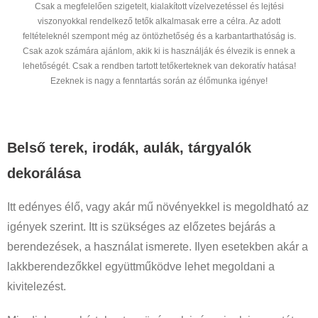
Csak a megfelelően szigetelt, kialakított vízelvezetéssel és lejtési
viszonyokkal rendelkező tetők alkalmasak erre a célra. Az adott
feltételeknél szempont még az öntözhetőség és a karbantarthatóság is.
Csak azok számára ajánlom, akik ki is használják és élvezik is ennek a
lehetőségét. Csak a rendben tartott tetőkerteknek van dekoratív hatása!
Ezeknek is nagy a fenntartás során az élőmunka igénye!
Belső terek, irodák, aulák, tárgyalók
dekorálása
Itt edényes élő, vagy akár mű növényekkel is megoldható az
igények szerint. Itt is szükséges az előzetes bejárás a
berendezések, a használat ismerete. Ilyen esetekben akár a
lakkberendezőkkel együttműködve lehet megoldani a
kivitelezést.