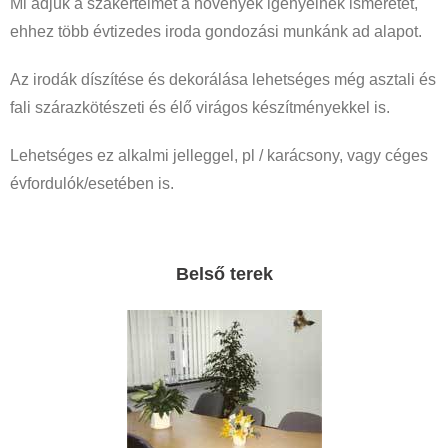
Mi adjuk a szakértelmet a növények igényeinek ismeretét,
ehhez több évtizedes iroda gondozási munkánk ad alapot.
Az irodák díszítése és dekorálása lehetséges még asztali és
fali szárazkötészeti és élő virágos készítményekkel is.
Lehetséges ez alkalmi jelleggel, pl / karácsony, vagy céges
évfordulók/esetében is.
Belső terek