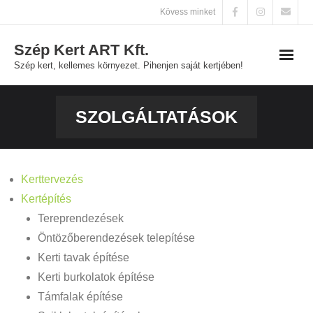
Skip
Kövess minket
to
Szép Kert ART Kft.
content
Szép kert, kellemes környezet. Pihenjen saját kertjében!
Főoldal
SZOLGÁLTATÁSOK
Szolgáltatások
Galéria
Kerttervezés
Kertépítés
Kapcsolat
Tereprendezések
Öntözőberendezések telepítése
Kerti tavak építése
Kerti burkolatok építése
Támfalak építése