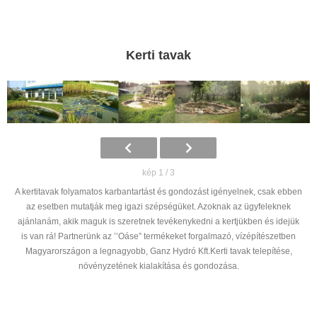
Kerti tavak
kép 1 / 3
A kertitavak folyamatos karbantartást és gondozást igényelnek, csak ebben
az esetben mutatják meg igazi szépségüket. Azoknak az ügyfeleknek
ajánlanám, akik maguk is szeretnek tevékenykedni a kertjükben és idejük
is van rá! Partnerünk az ’’Oáse” termékeket forgalmazó, vízépítészetben
Magyarországon a legnagyobb, Ganz Hydró Kft.Kerti tavak telepítése,
növényzetének kialakítása és gondozása.