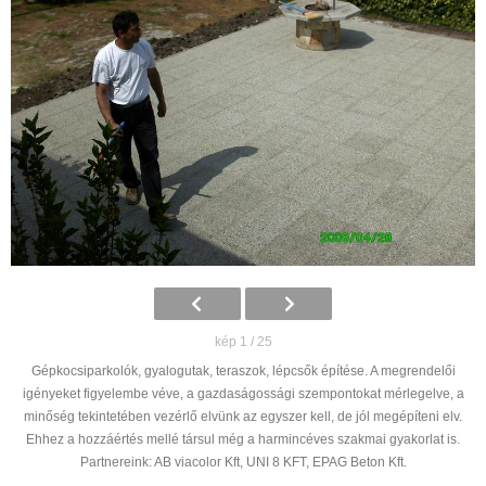
kép 1 / 25
Gépkocsiparkolók, gyalogutak, teraszok, lépcsők építése. A megrendelői
igényeket figyelembe véve, a gazdaságossági szempontokat mérlegelve, a
minőség tekintetében vezérlő elvünk az egyszer kell, de jól megépíteni elv.
Ehhez a hozzáértés mellé társul még a harmincéves szakmai gyakorlat is.
Partnereink: AB viacolor Kft, UNI 8 KFT, EPAG Beton Kft.