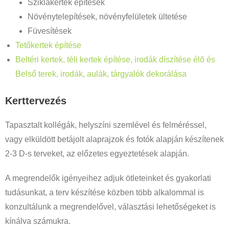
Sziklakertek építések
Növénytelepítések, növényfelületek ültetése
Füvesítések
Tetőkertek építése
Beltéri kertek, téli kertek építése, irodák díszítése élõ és
Belső terek, irodák, aulák, tárgyalók dekorálása
Kerttervezés
Tapasztalt kollégák, helyszíni szemlével és felméréssel,
vagy elküldött betájolt alaprajzok és fotók alapján készítenek
2-3 D-s terveket, az előzetes egyeztetések alapján.
A megrendelők igényeihez adjuk ötleteinket és gyakorlati
tudásunkat, a terv készítése közben több alkalommal is
konzultálunk a megrendelővel, választási lehetőségeket is
kínálva számukra.