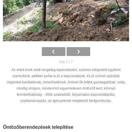
kép 1 / 7
Az eltelt évek alatt rengeteg tapasztalatot, számos elégedett ügyfelet
szereztünk, akikkel azóta is jó a kapcsolatunk, és jó szívvel ajánlják
cégünket barátaiknak, ismerõseiknek. Amivel ők lettek gazdagabbak: szép,
mindig virágos, mindenhol egyenletesen öntözött kert, könnyû
fenntarthatóság – több szabadidő, folyamatos kapcsolattartás,
szaktanácsadás, az igényeknek megfelelő kertgondozás.
Öntözőberendezések telepítése